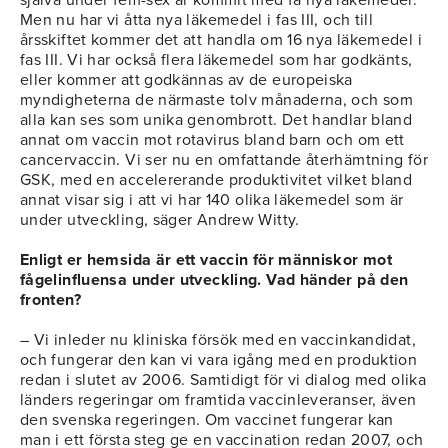
själva under fem-sex år kommit med få nya läkemedel.
Men nu har vi åtta nya läkemedel i fas III, och till
årsskiftet kommer det att handla om 16 nya läkemedel i
fas III. Vi har också flera läkemedel som har godkänts,
eller kommer att godkännas av de europeiska
myndigheterna de närmaste tolv månaderna, och som
alla kan ses som unika genombrott. Det handlar bland
annat om vaccin mot rotavirus bland barn och om ett
cancervaccin. Vi ser nu en omfattande återhämtning för
GSK, med en accelererande produktivitet vilket bland
annat visar sig i att vi har 140 olika läkemedel som är
under utveckling, säger Andrew Witty.
Enligt er hemsida är ett vaccin för människor mot
fågelinfluensa under utveckling. Vad händer på den
fronten?
– Vi inleder nu kliniska försök med en vaccinkandidat,
och fungerar den kan vi vara igång med en produktion
redan i slutet av 2006. Samtidigt för vi dialog med olika
länders regeringar om framtida vaccinleveranser, även
den svenska regeringen. Om vaccinet fungerar kan
man i ett första steg ge en vaccination redan 2007, och