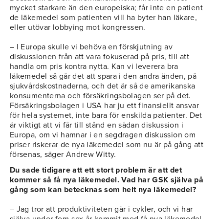
mycket starkare än den europeiska; får inte en patient
de läkemedel som patienten vill ha byter han läkare,
eller utövar lobbying mot kongressen.
– I Europa skulle vi behöva en förskjutning av
diskussionen från att vara fokuserad på pris, till att
handla om pris kontra nytta. Kan vi leverera bra
läkemedel så går det att spara i den andra änden, på
sjukvårdskostnaderna, och det är så de amerikanska
konsumenterna och försäkringsbolagen ser på det.
Försäkringsbolagen i USA har ju ett finansiellt ansvar
för hela systemet, inte bara för enskilda patienter. Det
är viktigt att vi får till stånd en sådan diskussion i
Europa, om vi hamnar i en segdragen diskussion om
priser riskerar de nya läkemedel som nu är på gång att
försenas, säger Andrew Witty.
Du sade tidigare att ett stort problem är att det
kommer så få nya läkemedel. Vad har GSK själva på
gång som kan betecknas som helt nya läkemedel?
– Jag tror att produktiviteten går i cykler, och vi har