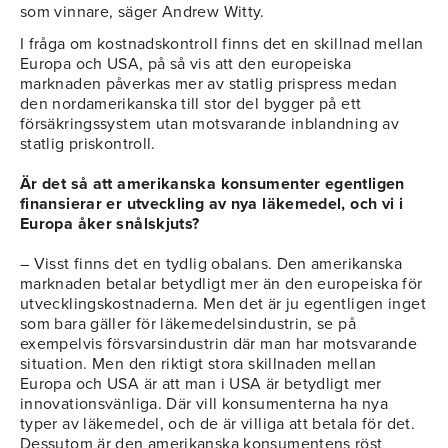
som vinnare, säger Andrew Witty.
I fråga om kostnadskontroll finns det en skillnad mellan
Europa och USA, på så vis att den europeiska
marknaden påverkas mer av statlig prispress medan
den nordamerikanska till stor del bygger på ett
försäkringssystem utan motsvarande inblandning av
statlig priskontroll.
Är det så att amerikanska konsumenter egentligen
finansierar er utveckling av nya läkemedel, och vi i
Europa åker snålskjuts?
– Visst finns det en tydlig obalans. Den amerikanska
marknaden betalar betydligt mer än den europeiska för
utvecklingskostnaderna. Men det är ju egentligen inget
som bara gäller för läkemedelsindustrin, se på
exempelvis försvarsindustrin där man har motsvarande
situation. Men den riktigt stora skillnaden mellan
Europa och USA är att man i USA är betydligt mer
innovationsvänliga. Där vill konsumenterna ha nya
typer av läkemedel, och de är villiga att betala för det.
Dessutom är den amerikanska konsumentens röst