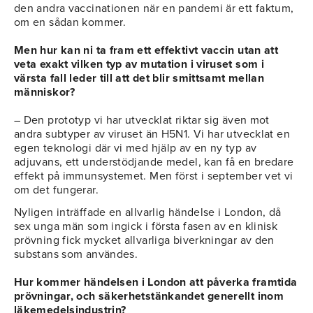
den andra vaccinationen när en pandemi är ett faktum,
om en sådan kommer.
Men hur kan ni ta fram ett effektivt vaccin utan att
veta exakt vilken typ av mutation i viruset som i
värsta fall leder till att det blir smittsamt mellan
människor?
– Den prototyp vi har utvecklat riktar sig även mot
andra subtyper av viruset än H5N1. Vi har utvecklat en
egen teknologi där vi med hjälp av en ny typ av
adjuvans, ett understödjande medel, kan få en bredare
effekt på immunsystemet. Men först i september vet vi
om det fungerar.
Nyligen inträffade en allvarlig händelse i London, då
sex unga män som ingick i första fasen av en klinisk
prövning fick mycket allvarliga biverkningar av den
substans som användes.
Hur kommer händelsen i London att påverka framtida
prövningar, och säkerhetstänkandet generellt inom
läkemedelsindustrin?