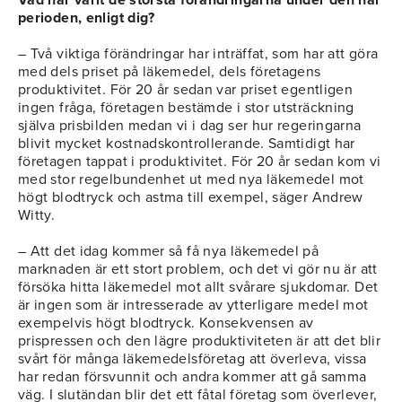
Vad har varit de största förändringarna under den här
perioden, enligt dig?
– Två viktiga förändringar har inträffat, som har att göra
med dels priset på läkemedel, dels företagens
produktivitet. För 20 år sedan var priset egentligen
ingen fråga, företagen bestämde i stor utsträckning
själva prisbilden medan vi i dag ser hur regeringarna
blivit mycket kostnadskontrollerande. Samtidigt har
företagen tappat i produktivitet. För 20 år sedan kom vi
med stor regelbundenhet ut med nya läkemedel mot
högt blodtryck och astma till exempel, säger Andrew
Witty.
– Att det idag kommer så få nya läkemedel på
marknaden är ett stort problem, och det vi gör nu är att
försöka hitta läkemedel mot allt svårare sjukdomar. Det
är ingen som är intresserade av ytterligare medel mot
exempelvis högt blodtryck. Konsekvensen av
prispressen och den lägre produktiviteten är att det blir
svårt för många läkemedelsföretag att överleva, vissa
har redan försvunnit och andra kommer att gå samma
väg. I slutändan blir det ett fåtal företag som överlever,