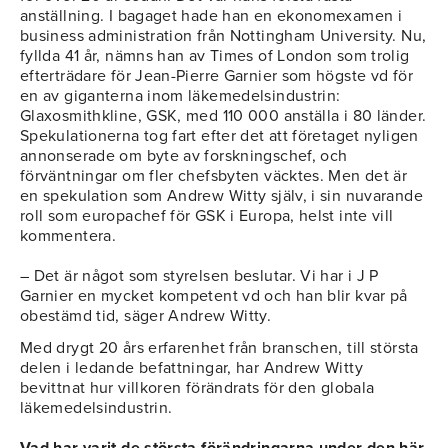
anställning. I bagaget hade han en ekonomexamen i
business administration från Nottingham University. Nu,
fyllda 41 år, nämns han av Times of London som trolig
efterträdare för Jean-Pierre Garnier som högste vd för
en av giganterna inom läkemedelsindustrin:
Glaxosmithkline, GSK, med 110 000 anställa i 80 länder.
Spekulationerna tog fart efter det att företaget nyligen
annonserade om byte av forskningschef, och
förväntningar om fler chefsbyten väcktes. Men det är
en spekulation som Andrew Witty själv, i sin nuvarande
roll som europachef för GSK i Europa, helst inte vill
kommentera.
– Det är något som styrelsen beslutar. Vi har i J P
Garnier en mycket kompetent vd och han blir kvar på
obestämd tid, säger Andrew Witty.
Med drygt 20 års erfarenhet från branschen, till största
delen i ledande befattningar, har Andrew Witty
bevittnat hur villkoren förändrats för den globala
läkemedelsindustrin.