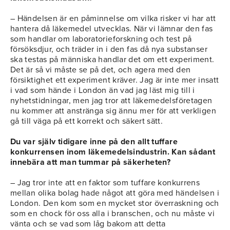
– Händelsen är en påminnelse om vilka risker vi har att
hantera då läkemedel utvecklas. När vi lämnar den fas
som handlar om laboratorieforskning och test på
försöksdjur, och träder in i den fas då nya substanser
ska testas på människa handlar det om ett experiment.
Det är så vi måste se på det, och agera med den
försiktighet ett experiment kräver. Jag är inte mer insatt
i vad som hände i London än vad jag läst mig till i
nyhetstidningar, men jag tror att läkemedelsföretagen
nu kommer att anstränga sig ännu mer för att verkligen
gå till väga på ett korrekt och säkert sätt.
Du var själv tidigare inne på den allt tuffare
konkurrensen inom läkemedelsindustrin. Kan sådant
innebära att man tummar på säkerheten?
– Jag tror inte att en faktor som tuffare konkurrens
mellan olika bolag hade något att göra med händelsen i
London. Den kom som en mycket stor överraskning och
som en chock för oss alla i branschen, och nu måste vi
vänta och se vad som låg bakom att detta