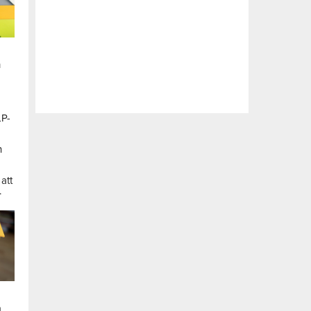
n
LP-
a
n
att
.
a