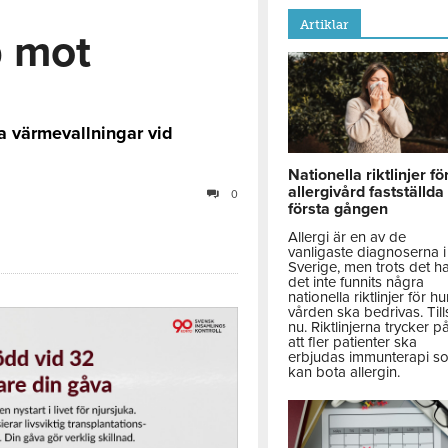
Artiklar
p mot
a värmevallningar vid
Nationella riktlinjer fö
allergivård fastställda
0
första gången
Allergi är en av de
vanligaste diagnoserna i
Sverige, men trots det h
det inte funnits några
nationella riktlinjer för hu
vården ska bedrivas. Till
nu. Riktlinjerna trycker p
att fler patienter ska
erbjudas immunterapi s
kan bota allergin.