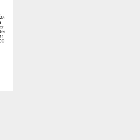
t
sta
m
der
der
ar
600
a