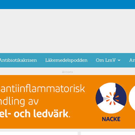
Antibiotikakrisen
Läkemedelspodden
Om LmV
An
Annons