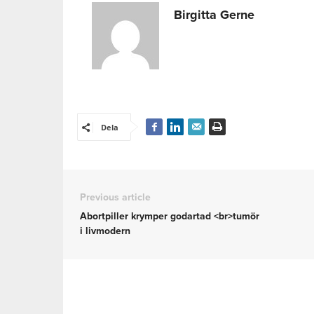
Birgitta Gerne
Dela
Previous article
Abortpiller krymper godartad <br>tumör
i livmodern