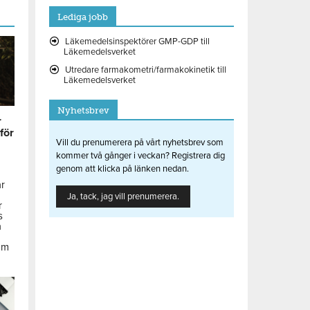
Lediga jobb
Läkemedelsinspektörer GMP-GDP till
Läkemedelsverket
Utredare farmakometri/farmakokinetik till
Läkemedelsverket
Nyhetsbrev
r
 för
Vill du prenumerera på vårt nyhetsbrev som
kommer två gånger i veckan? Registrera dig
genom att klicka på länken nedan.
ar
Ja, tack, jag vill prenumerera.
r
s
å
om