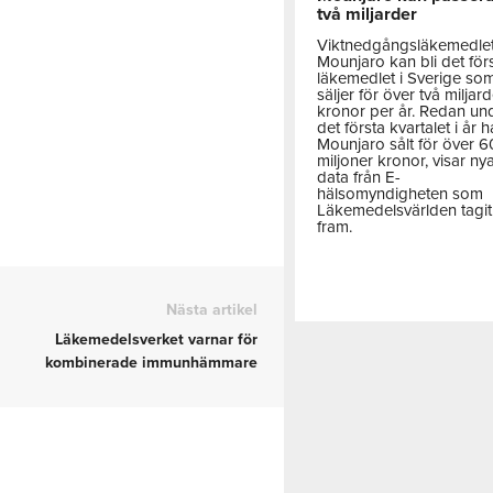
två miljarder
Viktnedgångsläkemedle
Mounjaro kan bli det för
läkemedlet i Sverige so
säljer för över två miljar
kronor per år. Redan un
det första kvartalet i år h
Mounjaro sålt för över 
miljoner kronor, visar ny
data från E-
hälsomyndigheten som
Läkemedelsvärlden tagit
fram.
Nästa artikel
Läkemedelsverket varnar för
kombinerade immunhämmare