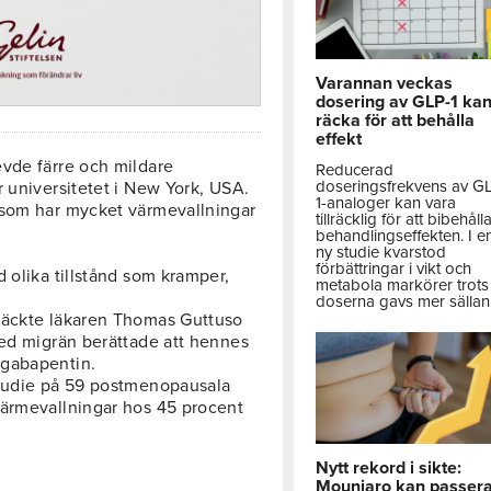
Varannan veckas
dosering av GLP-1 ka
räcka för att behålla
effekt
evde färre och mildare
Reducerad
doseringsfrekvens av G
 universitetet i New York, USA.
1-analoger kan vara
 som har mycket värmevallningar
tillräcklig för att bibehåll
behandlingseffekten. I e
ny studie kvarstod
förbättringar i vikt och
 olika tillstånd som kramper,
metabola markörer trots 
doserna gavs mer sällan
täckte läkaren Thomas Guttuso
med migrän berättade att hennes
 gabapentin.
studie på 59 postmenopausala
värmevallningar hos 45 procent
Nytt rekord i sikte:
Mounjaro kan passer