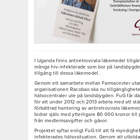
I Uganda finns antiretrovirala läkemedel tillg
många hiv-infekterade som bor på landsbygden,
tillgång till dessa läkemedel.
Genom ett samarbete mellan Farmacevter uta
organisationen Racobao ska nu tillgänglighet
hälsocentraler ute på landsbygden. FuG får d
för att under 2012 och 2013 arbeta med att stä
förbättrad hantering av antiretrovirala läkemed
bidrar själv med ytterligare 80 000 kronor ti
från medlemsavgifter och gåvor.
Projektet syftar enligt FuG till att få myndighet
infekterades hälsosituation. Genom att utbild