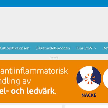
Antibiotikakrisen
Läkemedelspodden
Om LmV
An
Annons