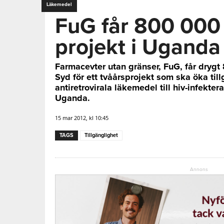
Läkemedel
FuG får 800 000 k
projekt i Uganda
Farmacevter utan gränser, FuG, får drygt
Syd för ett tvåårsprojekt som ska öka till
antiretrovirala läkemedel till hiv-infekte
Uganda.
15 mar 2012, kl 10:45
TAGS
Tillgänglighet
Annons