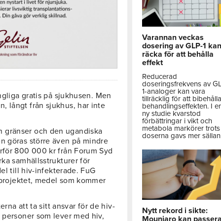
Varannan veckas
dosering av GLP-1 ka
räcka för att behålla
effekt
Reducerad
doseringsfrekvens av G
1-analoger kan vara
ängliga gratis på sjukhusen. Men
tillräcklig för att bibehåll
 långt från sjukhus, har inte
behandlingseffekten. I e
ny studie kvarstod
förbättringar i vikt och
metabola markörer trots 
n gränser och den ugandiska
doserna gavs mer sällan
en göras större även på mindre
ärför 800 000 kr från Forum Syd
rka samhällsstrukturer för
el till hiv-infekterade. FuG
ll projektet, medel som kommer
erna att ta sitt ansvar för de hiv-
Nytt rekord i sikte:
a personer som lever med hiv,
Mounjaro kan passer