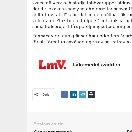
skapa nätverk och stödja lobbygrupper bidras ti
där de lokala hälsomyndigheterna tar ansvar för
antiretrovirala läkemedel och en hållbar läk
volontärer, ?treatment helpers? och hälsoarbet
samarbetsprojekt få uppföljningsutbildning om
Farmacevter utan gränser har under fem år a
för att förbättra användningen av antiretrovira
Läkemedelsvärlden
Dela
Previous article
Kina sätter press på
Kr