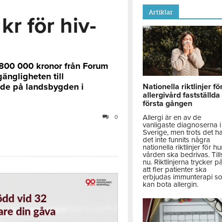
Artiklar
r för hiv-
 800 000 kronor från Forum
gängligheten till
rade på landsbygden i
Nationella riktlinjer fö
allergivård fastställda
första gången
Allergi är en av de
0
vanligaste diagnoserna i
Sverige, men trots det h
det inte funnits några
nationella riktlinjer för hu
vården ska bedrivas. Till
nu. Riktlinjerna trycker p
att fler patienter ska
erbjudas immunterapi s
kan bota allergin.