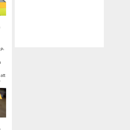
n
LP-
a
n
att
.
a