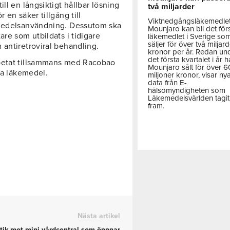
ll en långsiktigt hållbar lösning
två miljarder
 en säker tillgång till
Viktnedgångsläkemedle
emedelsanvändning. Dessutom ska
Mounjaro kan bli det för
are som utbildats i tidigare
läkemedlet i Sverige so
säljer för över två miljar
 antiretroviral behandling.
kronor per år. Redan un
det första kvartalet i år h
rbetat tillsammans med Racobao
Mounjaro sålt för över 
la läkemedel.
miljoner kronor, visar ny
data från E-
hälsomyndigheten som
Läkemedelsvärlden tagit
fram.
Nästa artikel
itik mot mini-vårdcentral som öppnar