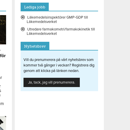
Lediga jobb
Läkemedelsinspektörer GMP-GDP till
Läkemedelsverket
Utredare farmakometri/farmakokinetik till
Läkemedelsverket
Nyhetsbrev
r
 för
Vill du prenumerera på vårt nyhetsbrev som
kommer två gånger i veckan? Registrera dig
genom att klicka på länken nedan.
ar
Ja, tack, jag vill prenumerera.
r
s
å
om