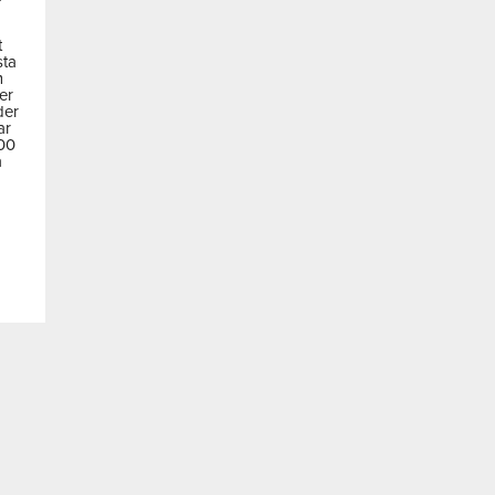
t
sta
m
der
der
ar
600
a