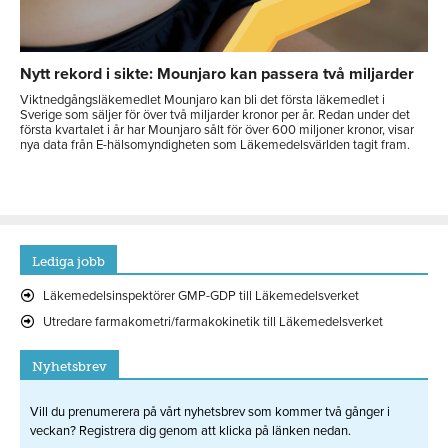
Nytt rekord i sikte: Mounjaro kan passera två miljarder
Viktnedgångsläkemedlet Mounjaro kan bli det första läkemedlet i
Sverige som säljer för över två miljarder kronor per år. Redan under det
första kvartalet i år har Mounjaro sålt för över 600 miljoner kronor, visar
nya data från E-hälsomyndigheten som Läkemedelsvärlden tagit fram.
Lediga jobb
Läkemedelsinspektörer GMP-GDP till Läkemedelsverket
Utredare farmakometri/farmakokinetik till Läkemedelsverket
Nyhetsbrev
Vill du prenumerera på vårt nyhetsbrev som kommer två gånger i
veckan? Registrera dig genom att klicka på länken nedan.