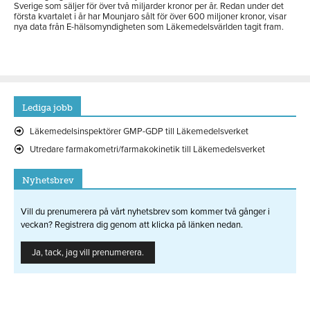
Sverige som säljer för över två miljarder kronor per år. Redan under det
första kvartalet i år har Mounjaro sålt för över 600 miljoner kronor, visar
nya data från E-hälsomyndigheten som Läkemedelsvärlden tagit fram.
Lediga jobb
Läkemedelsinspektörer GMP-GDP till Läkemedelsverket
Utredare farmakometri/farmakokinetik till Läkemedelsverket
Nyhetsbrev
Vill du prenumerera på vårt nyhetsbrev som kommer två gånger i
veckan? Registrera dig genom att klicka på länken nedan.
Ja, tack, jag vill prenumerera.