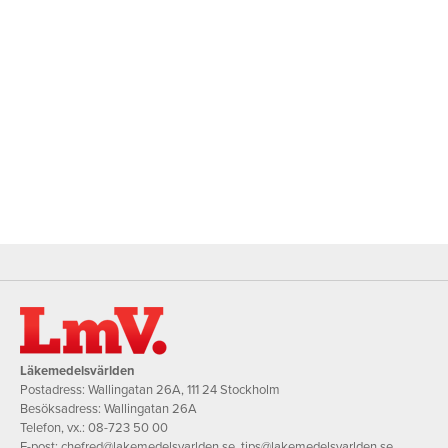
Läkemedelsvärlden
Postadress: Wallingatan 26A, 111 24 Stockholm
Besöksadress: Wallingatan 26A
Telefon, vx.:
08-723 50 00
E-post:
chefred@lakemedelsvarlden.se
,
tips@lakemedelsvarlden.se