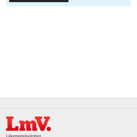
Läkemedelsvärlden