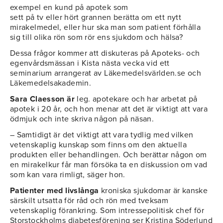
exempel en kund på apotek som
sett på tv eller hört grannen berätta om ett nytt
mirakelmedel, eller hur ska man som patient förhålla
sig till olika rön som rör ens sjukdom och hälsa?
Dessa frågor kommer att diskuteras på Apoteks- och
egenvårdsmässan i Kista nästa vecka vid ett
seminarium arrangerat av Läkemedelsvärlden.se och
Läkemedelsakademin.
Sara Claesson är
leg. apotekare och har arbetat på
apotek i 20 år, och hon menar att det är viktigt att vara
ödmjuk och inte skriva någon på näsan.
– Samtidigt är det viktigt att vara tydlig med vilken
vetenskaplig kunskap som finns om den aktuella
produkten eller behandlingen. Och berättar någon om
en mirakelkur får man försöka ta en diskussion om vad
som kan vara rimligt, säger hon.
Patienter med livslånga
kroniska sjukdomar är kanske
särskilt utsatta för råd och rön med tveksam
vetenskaplig förankring. Som intressepolitisk chef för
Storstockholms diabetesförening ser Kristina Söderlund