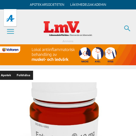
APOTEKARSOCIETETEN
LÄKEMEDELSAKADEMIN
Annons
Apotek
Folkhälsa