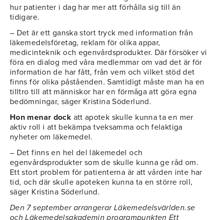
hur patienter i dag har mer att förhålla sig till än
tidigare.
– Det är ett ganska stort tryck med information från
läkemedelsföretag, reklam för olika appar,
medicinteknik och egenvårdsprodukter. Där försöker vi
föra en dialog med våra medlemmar om vad det är för
information de har fått, från vem och vilket stöd det
finns för olika påståenden. Samtidigt måste man ha en
tilltro till att människor har en förmåga att göra egna
bedömningar, säger Kristina Söderlund.
Hon menar dock
att apotek skulle kunna ta en mer
aktiv roll i att bekämpa tveksamma och felaktiga
nyheter om läkemedel.
– Det finns en hel del läkemedel och
egenvårdsprodukter som de skulle kunna ge råd om.
Ett stort problem för patienterna är att vården inte har
tid, och där skulle apoteken kunna ta en större roll,
säger Kristina Söderlund.
Den 7 september arrangerar Läkemedelsvärlden.se
och Läkemedelsakademin programpunkten Ett