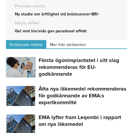
Previous article
Ny studie om ärftlighet vid bröstcancer<BR>
Nästa artikel
Gel mot hiv/aids gav paradoxal effekt
Relaterade artiklar
Mer från skribenten
Första ögonimplantatet i sitt slag
rekommenderas för EU-
godkännande
Åtta nya läkemedel rekommenderas
för godkännande av EMA:s
expertkommitté
EMA lyfter fram Leqembi i rapport
om nya läkemedel