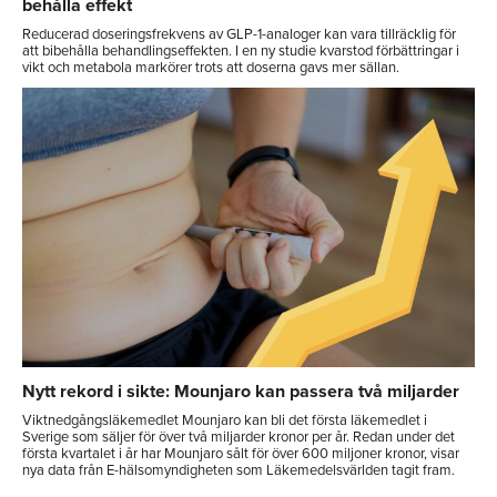
behålla effekt
Reducerad doseringsfrekvens av GLP-1-analoger kan vara tillräcklig för
att bibehålla behandlingseffekten. I en ny studie kvarstod förbättringar i
vikt och metabola markörer trots att doserna gavs mer sällan.
Nytt rekord i sikte: Mounjaro kan passera två miljarder
Viktnedgångsläkemedlet Mounjaro kan bli det första läkemedlet i
Sverige som säljer för över två miljarder kronor per år. Redan under det
första kvartalet i år har Mounjaro sålt för över 600 miljoner kronor, visar
nya data från E-hälsomyndigheten som Läkemedelsvärlden tagit fram.