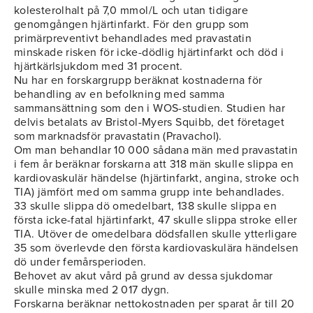
kolesterolhalt på 7,0 mmol/L och utan tidigare
genomgången hjärtinfarkt. För den grupp som
primärpreventivt behandlades med pravastatin
minskade risken för icke-dödlig hjärtinfarkt och död i
hjärtkärlsjukdom med 31 procent.
Nu har en forskargrupp beräknat kostnaderna för
behandling av en befolkning med samma
sammansättning som den i WOS-studien. Studien har
delvis betalats av Bristol-Myers Squibb, det företaget
som marknadsför pravastatin (Pravachol).
Om man behandlar 10 000 sådana män med pravastatin
i fem år beräknar forskarna att 318 män skulle slippa en
kardiovaskulär händelse (hjärtinfarkt, angina, stroke och
TIA) jämfört med om samma grupp inte behandlades.
33 skulle slippa dö omedelbart, 138 skulle slippa en
första icke-fatal hjärtinfarkt, 47 skulle slippa stroke eller
TIA. Utöver de omedelbara dödsfallen skulle ytterligare
35 som överlevde den första kardiovaskulära händelsen
dö under femårsperioden.
Behovet av akut vård på grund av dessa sjukdomar
skulle minska med 2 017 dygn.
Forskarna beräknar nettokostnaden per sparat år till 20