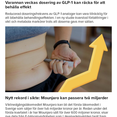
Varannan veckas dosering av GLP-1 kan räcka för att
behålla effekt
Reducerad doseringsfrekvens av GLP-1-analoger kan vara tillräcklig för
att bibehålla behandlingseffekten. I en ny studie kvarstod förbättringar i
vikt och metabola markörer trots att doserna gavs mer sällan.
Nytt rekord i sikte: Mounjaro kan passera två miljarder
Viktnedgångsläkemedlet Mounjaro kan bli det första läkemedlet i
Sverige som säljer för över två miljarder kronor per år. Redan under det
första kvartalet i år har Mounjaro sålt för över 600 miljoner kronor, visar
nya data från E-hälsomyndigheten som Läkemedelsvärlden tagit fram.