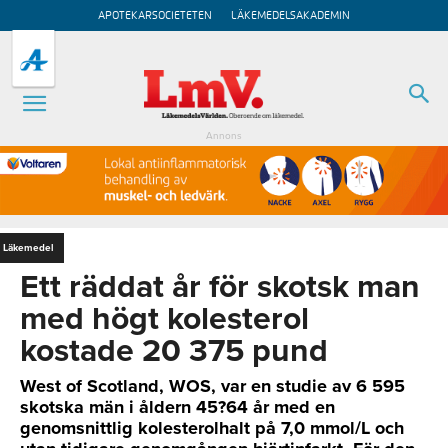
APOTEKARSOCIETETEN
LÄKEMEDELSAKADEMIN
Annons
Läkemedel
Ett räddat år för skotsk man
med högt kolesterol
kostade 20 375 pund
West of Scotland, WOS, var en studie av 6 595
skotska män i åldern 45?64 år med en
genomsnittlig kolesterolhalt på 7,0 mmol/L och