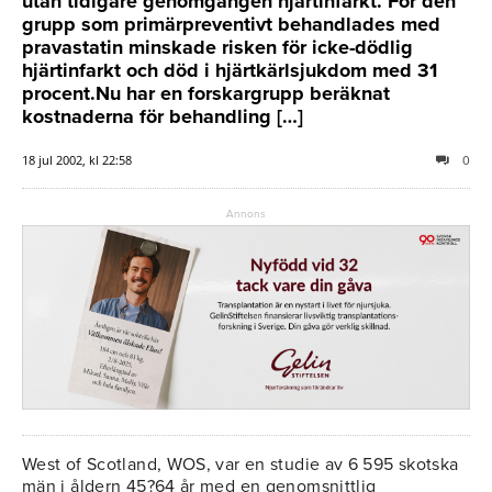
utan tidigare genomgången hjärtinfarkt. För den
grupp som primärpreventivt behandlades med
pravastatin minskade risken för icke-dödlig
hjärtinfarkt och död i hjärtkärlsjukdom med 31
procent.Nu har en forskargrupp beräknat
kostnaderna för behandling […]
18 jul 2002, kl 22:58
0
Annons
West of Scotland, WOS, var en studie av 6 595 skotska
män i åldern 45?64 år med en genomsnittlig