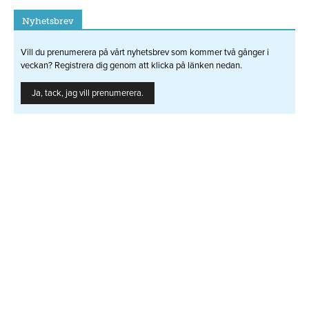
Nyhetsbrev
Vill du prenumerera på vårt nyhetsbrev som kommer två gånger i
veckan? Registrera dig genom att klicka på länken nedan.
Ja, tack, jag vill prenumerera.