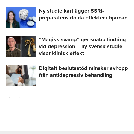
Ny studie kartlägger SSRI-
preparatens dolda effekter i hjärnan
”Magisk svamp” ger snabb lindring
vid depression – ny svensk studie
visar klinisk effekt
Digitalt beslutsstöd minskar avhopp
från antidepressiv behandling