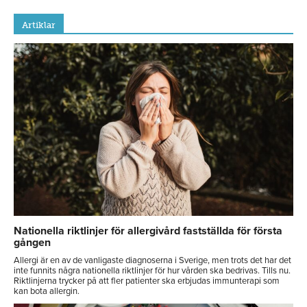
Artiklar
Nationella riktlinjer för allergivård fastställda för första
gången
Allergi är en av de vanligaste diagnoserna i Sverige, men trots det har det
inte funnits några nationella riktlinjer för hur vården ska bedrivas. Tills nu.
Riktlinjerna trycker på att fler patienter ska erbjudas immunterapi som
kan bota allergin.