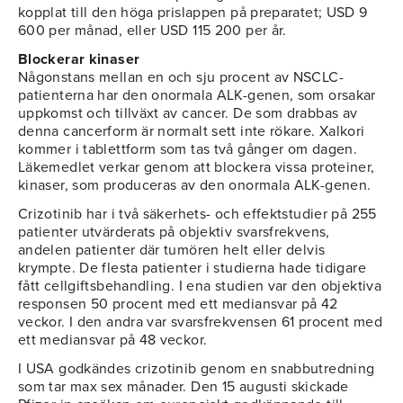
kopplat till den höga prislappen på preparatet; USD 9
600 per månad, eller USD 115 200 per år.
Blockerar kinaser
Någonstans mellan en och sju procent av NSCLC-
patienterna har den onormala ALK-genen, som orsakar
uppkomst och tillväxt av cancer. De som drabbas av
denna cancerform är normalt sett inte rökare. Xalkori
kommer i tablettform som tas två gånger om dagen.
Läkemedlet verkar genom att blockera vissa proteiner,
kinaser, som produceras av den onormala ALK-genen.
Crizotinib har i två säkerhets- och effektstudier på 255
patienter utvärderats på objektiv svarsfrekvens,
andelen patienter där tumören helt eller delvis
krympte. De flesta patienter i studierna hade tidigare
fått cellgiftsbehandling. I ena studien var den objektiva
responsen 50 procent med ett mediansvar på 42
veckor. I den andra var svarsfrekvensen 61 procent med
ett mediansvar på 48 veckor.
I USA godkändes crizotinib genom en snabbutredning
som tar max sex månader. Den 15 augusti skickade