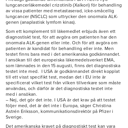
lungcancerläkemedel crizotinib (Xalkori) för behandling
av vissa patienter med metastaserad, icke-småcellig
lungcancer (NSCLC) som uttrycker den onormala ALK-
genen (anaplastisk lymfom kinas).
Som ett komplement till läkemedlet erbjuds även ett
diagnostiskt test, för att avgöra om patienten har den
onormala ALK-genen eller inte. Och för att avgöra om
patienten är kandidat för behandling eller inte. Men
testet finns bara med i det amerikanska godkännandet.
I ansökan till det europeiska läkemedelsverket EMA,
som lämnades in den 15 augusti, finns det diagnostiska
testet inte med. I USA är godkännandet direkt kopplat
till ett visst specifikt test, medan det i EU inte är
specificerat vilket test från vilken tillverkare som måste
användas, och därför är det diagnostiska testet inte
med i ansökan.
– Nej, det gör det inte. I USA är det krav på att testet
följer med, det är det inte i Europa, säger Christina
Astrén Eriksson, kommunikationsdirektör på Pfizer i
Sverige.
Det amerikanska kravet på diagnostiskt test kan vara