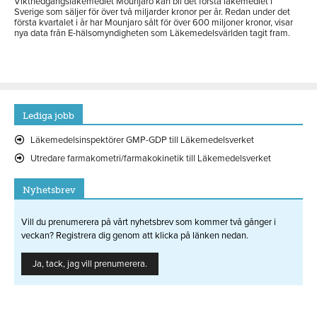
Viktnedgångsläkemedlet Mounjaro kan bli det första läkemedlet i
Sverige som säljer för över två miljarder kronor per år. Redan under det
första kvartalet i år har Mounjaro sålt för över 600 miljoner kronor, visar
nya data från E-hälsomyndigheten som Läkemedelsvärlden tagit fram.
Lediga jobb
Läkemedelsinspektörer GMP-GDP till Läkemedelsverket
Utredare farmakometri/farmakokinetik till Läkemedelsverket
Nyhetsbrev
Vill du prenumerera på vårt nyhetsbrev som kommer två gånger i
veckan? Registrera dig genom att klicka på länken nedan.
Ja, tack, jag vill prenumerera.