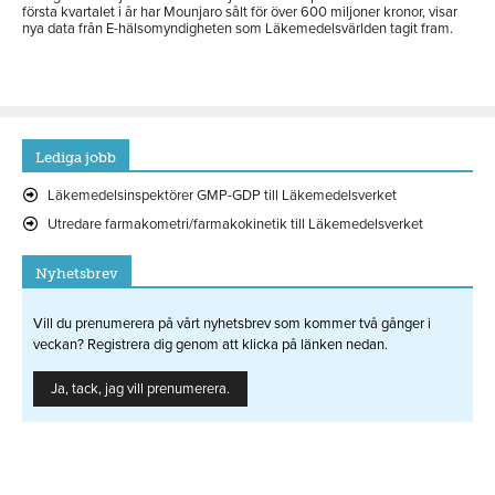
första kvartalet i år har Mounjaro sålt för över 600 miljoner kronor, visar
nya data från E-hälsomyndigheten som Läkemedelsvärlden tagit fram.
Lediga jobb
Läkemedelsinspektörer GMP-GDP till Läkemedelsverket
Utredare farmakometri/farmakokinetik till Läkemedelsverket
Nyhetsbrev
Vill du prenumerera på vårt nyhetsbrev som kommer två gånger i
veckan? Registrera dig genom att klicka på länken nedan.
Ja, tack, jag vill prenumerera.