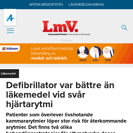
APOTEKARSOCIETETEN
LÄKEMEDELSAKADEMIN
Annons
Läkemedel
Defibrillator var bättre än
läkemedel vid svår
hjärtarytmi
Patienter som överlever livshotande
kammararytmier löper stor risk för återkommande
arytmier. Det finns två olika