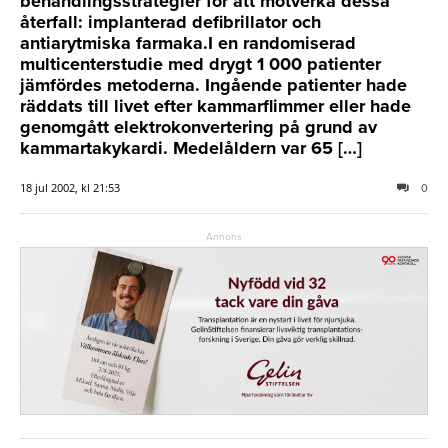
behandlingsstrategier för att motverka dessa
återfall: implanterad defibrillator och
antiarytmiska farmaka.I en randomiserad
multicenterstudie med drygt 1 000 patienter
jämfördes metoderna. Ingående patienter hade
räddats till livet efter kammarflimmer eller hade
genomgått elektrokonvertering på grund av
kammartakykardi. Medelåldern var 65 […]
18 jul 2002, kl 21:53
0
Annons