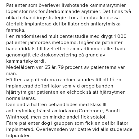
Patienter som överlever livshotande kammararytmier
löper stor risk för återkommande arytmier. Det finns två
olika behandlingsstrategier för att motverka dessa
återfall: implanterad defibrillator och antiarytmiska
farmaka.
I en randomiserad multicenterstudie med drygt 1 000
patienter jämfördes metoderna. Ingående patienter
hade räddats till livet efter kammarflimmer eller hade
genomgått elektrokonvertering på grund av
kammartakykardi.
Medelåldern var 65 år. 79 procent av patienterna var
män.
Hälften av patienterna randomiserades till att få en
implanterad defibrillator som vid oregelbunden
hjärtrytm ger patienten en elchock så att hjärtrytmen
normaliseras.
Den andra hälften behandlades med klass III-
antiarytmika; främst amiodaron (Cordarone, Sanofi
Winthrop), men en mindre andel fick sotalol.
Färre patienter dog i gruppen som fick en defibrillator
implanterad. Överlevnaden var bättre vid alla studerade
tidpunkter.