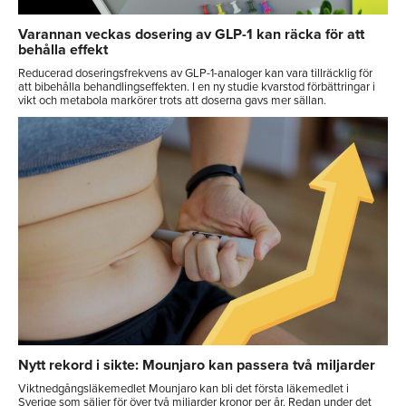
Varannan veckas dosering av GLP-1 kan räcka för att
behålla effekt
Reducerad doseringsfrekvens av GLP-1-analoger kan vara tillräcklig för
att bibehålla behandlingseffekten. I en ny studie kvarstod förbättringar i
vikt och metabola markörer trots att doserna gavs mer sällan.
Nytt rekord i sikte: Mounjaro kan passera två miljarder
Viktnedgångsläkemedlet Mounjaro kan bli det första läkemedlet i
Sverige som säljer för över två miljarder kronor per år. Redan under det