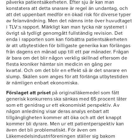
påverka patientsäkerheten. Efter sju år kan man
konstatera att detta snarare är regel än undantag, och
att det uppenbart medför en ökad risk för diverse typer
av felanvändning. Men det nämns inte över huvudtaget
i TLV:s rapport. Märkligt kan man tycka när systemet i
övrigt så tydligt genomgått fullständig revision. Det
enda i rapporten som kan förbättra patientsäkerheten
är att utbytestiden för billigaste generika kan förlängas
från dagens en månad upp till ett par månader. Frågan
är bara om det blir någon verklig skillnad eftersom de
flesta kroniker hämtar sin medicin en gång per
kvartal. Och om det blir en effekt så är det snarare en
slump. Skälen som anges för att förlänga utbytestiden
är nämligen enbart ekonomiska.
Förslaget att priset
på originalläkemedel som fått
generisk konkurrens ska sänkas med 65 procent låter
som ett genidrag ur ett ekonomiskt perspektiv. Av
någon anledning visar deras analys enbart att
tillgängligheten kommer att öka och att det knappt
kommer bli dyrare. Men ur ett patientperspektiv kan
även det bli problematiskt. För även om
Läkemedelsindustriföreningen ställer sig bakom