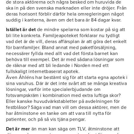
de stora aktörerna och några besked om huruvida de
ska in på den svenska marknaden eller inte dröjer. Från
deras horisont förblir därför hela omregleringen något
suddig i kanterna, även om det bara är 84 dagar kvar.
Istället är det
de mindre spelarna som kostar på sig att
bli lite konkreta. Familjeapoteket förklarar nu tydligt
vad det är de vill, deras affärsplan är att göra det enkelt
för barnfamiljer. Bland annat med paketförsäljning,
necessärer fyllda med allt vad det första barnet kan
behöva till exempel. Det är med sådana lösningar som
de räknar med att bli ledande i Norden med ett
fullskaligt internetbaserat apotek.
Även Åhléns har bestämt sig för att starta egna apotek i
sina varuhus. Där är det inte svårt att se många kreativa
lösningar, varför inte specialerbjudande om
fotsvampskräm i kombination med extra luftiga skor?
Eller kanske huvudvärkstabletter på avdelningen för
festblåsor? Säga vad man vill om dessa aktörer, men de
har åtminstone en tanke om att vara till nytta för
patienter, och på så vis tjäna pengar.
Det är mer
än man kan säga om TLV, åtminstone att