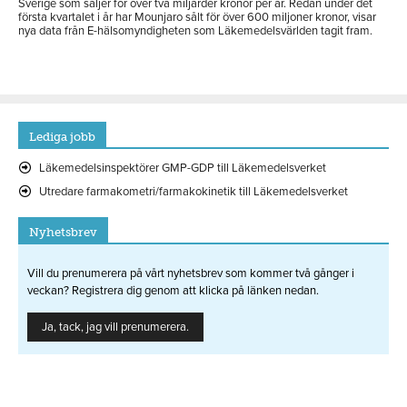
Sverige som säljer för över två miljarder kronor per år. Redan under det
första kvartalet i år har Mounjaro sålt för över 600 miljoner kronor, visar
nya data från E-hälsomyndigheten som Läkemedelsvärlden tagit fram.
Lediga jobb
Läkemedelsinspektörer GMP-GDP till Läkemedelsverket
Utredare farmakometri/farmakokinetik till Läkemedelsverket
Nyhetsbrev
Vill du prenumerera på vårt nyhetsbrev som kommer två gånger i
veckan? Registrera dig genom att klicka på länken nedan.
Ja, tack, jag vill prenumerera.