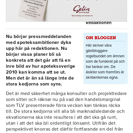
Redaktionen
Nu börjar pressmeddelanden
OM BLOGGEN
med apoteksambitioner dyka
Här skriver våra
upp här på redaktionen. Nu
gästbloggare
börjar vissa planer bli så
regelbundet om ämnen
konkreta att det går att få en
som de funderat på och
inre bild av hur apotekssverige
har tankar om. De
2010 kan komma att se ut.
åsikter som framförs är
Men det är än så länge inte de
skribenternas egna.
stora kedjorna som syns.
Det är med säkerhet många konsulter och projektledare
som sitter och räknar nu på vad den handelsmarginal
som TLV presenterade förra veckan kan tänkas räcka
till. De stora kedjorna vill alla bli marknadsledande och
ekvationerna ska inte resultera i att det ska gå runt,
utan i att det ska bli ordentligt lönsamt. Utifrån det
perspektivet knorras det därför fortfarande en del från