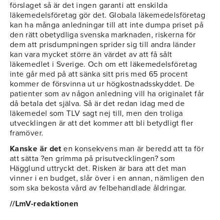
förslaget så är det ingen garanti att enskilda
läkemedelsföretag gör det. Globala läkemedelsföretag
kan ha många anledningar till att inte dumpa priset på
den rätt obetydliga svenska marknaden, riskerna för
dem att prisdumpningen sprider sig till andra länder
kan vara mycket större än värdet av att få sålt
läkemedlet i Sverige. Och om ett läkemedelsföretag
inte går med på att sänka sitt pris med 65 procent
kommer de försvinna ut ur högkostnadsskyddet. De
patienter som av någon anledning vill ha originalet får
då betala det själva. Så är det redan idag med de
läkemedel som TLV sagt nej till, men den troliga
utvecklingen är att det kommer att bli betydligt fler
framöver.
Kanske är det
en konsekvens man är beredd att ta för
att sätta ?en grimma på prisutvecklingen? som
Hägglund uttryckt det. Risken är bara att det man
vinner i en budget, slår över i en annan, nämligen den
som ska bekosta vård av felbehandlade åldringar.
//LmV-redaktionen