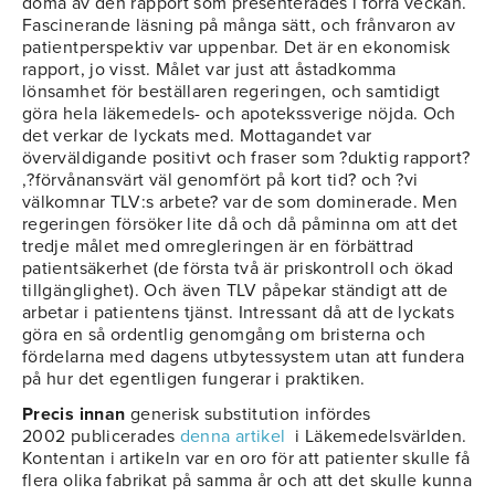
döma av den rapport som presenterades i förra veckan.
Fascinerande läsning på många sätt, och frånvaron av
patientperspektiv var uppenbar. Det är en ekonomisk
rapport, jo visst. Målet var just att åstadkomma
lönsamhet för beställaren regeringen, och samtidigt
göra hela läkemedels- och apotekssverige nöjda. Och
det verkar de lyckats med. Mottagandet var
överväldigande positivt och fraser som ?duktig rapport?
,?förvånansvärt väl genomfört på kort tid? och ?vi
välkomnar TLV:s arbete? var de som dominerade. Men
regeringen försöker lite då och då påminna om att det
tredje målet med omregleringen är en förbättrad
patientsäkerhet (de första två är priskontroll och ökad
tillgänglighet). Och även TLV påpekar ständigt att de
arbetar i patientens tjänst. Intressant då att de lyckats
göra en så ordentlig genomgång om bristerna och
fördelarna med dagens utbytessystem utan att fundera
på hur det egentligen fungerar i praktiken.
Precis innan
generisk substitution infördes
2002 publicerades
denna artikel
i Läkemedelsvärlden.
Kontentan i artikeln var en oro för att patienter skulle få
flera olika fabrikat på samma år och att det skulle kunna