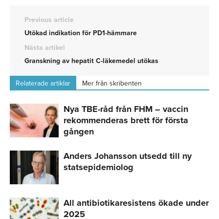
Previous article
Utökad indikation för PD1-hämmare
Nästa artikel
Granskning av hepatit C-läkemedel utökas
Relaterade artiklar
Mer från skribenten
Nya TBE-råd från FHM – vaccin
rekommenderas brett för första
gången
Anders Johansson utsedd till ny
statsepidemiolog
All antibiotikaresistens ökade under
2025