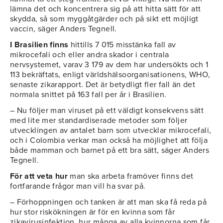
lämna det och koncentrera sig på att hitta sätt för att
skydda, så som myggåtgärder och på sikt ett möjligt
vaccin, säger Anders Tegnell.
I Brasilien finns
hittills 7 015 misstänka fall av
mikrocefali och eller andra skador i centrala
nervsystemet, varav 3 179 av dem har undersökts och 1
113 bekräftats, enligt världshälsoorganisationens, WHO,
senaste zikarapport. Det är betydligt fler fall än det
normala snittet på 163 fall per år i Brasilien.
– Nu följer man viruset på ett väldigt konsekvens sätt
med lite mer standardiserade metoder som följer
utvecklingen av antalet barn som utvecklar mikrocefali,
och i Colombia verkar man också ha möjlighet att följa
både mamman och barnet på ett bra sätt, säger Anders
Tegnell.
För att veta hur
man ska arbeta framöver finns det
fortfarande frågor man vill ha svar på.
– Förhoppningen och tanken är att man ska få reda på
hur stor riskökningen är för en kvinna som får
zikavirusinfektion, hur många av alla kvinnorna som får