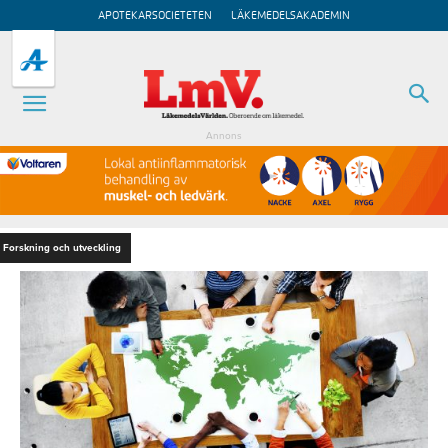
APOTEKARSOCIETETEN
LÄKEMEDELSAKADEMIN
Annons
Forskning och utveckling