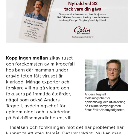
Kopplingen mellan
zikaviruset
och förekomsten av mikrocefali
hos barn där mamman under
graviditeten fått viruset är
klarlagd. Många experter och
forskare vill nu gå vidare och
fokusera på framtida åtgärder,
Anders Tegnell,
avdelningschef för
något som också Anders
epidemiologi och utvärdering
Tegnell, avdelningschef för
på Folkhälsomyndigheten.
Foto: Folkhälsomyndigheten
epidemiologi och utvärdering
på Folkhälsomyndigheten, vill.
– Insatsen och forskningen mot det här problemet har
kunnat ta ett steg framåt. Det var viktigt. Nu kan man