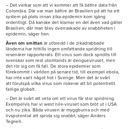
– Det verkar som att vi kommer att få bättre data från
Colombia. Där var man bättre än Brasilien på att ha ett
system på plats innan zika-epidemin kom igång
ordentligt. Då kanske det klarnar en del även vad gäller
Brasilien, där man blev överraskade av snabbheten i
epidemin, säger han.
Även om smittan
är utbredd i de zikadrabbade
länderna har hittills ingen omfattande spridning till
resenärer rapporterats. Ett virus som dock spridits till
svenskar som rest utomlands är dengueviruset, men
det rör sig om få fall. De stora epidemier som
förekommit i världen på senare tid, till exempel ebola,
har inte varit något hot i Sverige. Men det är svårt
att förutspå vilka virus som riskerar att bli potentiellt
farliga globalt.
– Det är svårt att veta om ett virus får stor spridning.
Exempelvis har vi west nile-viruset som bröt ut i USA
och nu zika. Båda virusen är myggburna och med
livspotential att sprida sig snabbt, säger Anders
Tegnell.