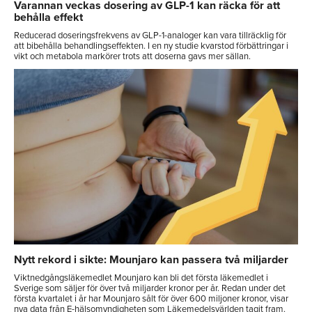
Varannan veckas dosering av GLP-1 kan räcka för att
behålla effekt
Reducerad doseringsfrekvens av GLP-1-analoger kan vara tillräcklig för
att bibehålla behandlingseffekten. I en ny studie kvarstod förbättringar i
vikt och metabola markörer trots att doserna gavs mer sällan.
Nytt rekord i sikte: Mounjaro kan passera två miljarder
Viktnedgångsläkemedlet Mounjaro kan bli det första läkemedlet i
Sverige som säljer för över två miljarder kronor per år. Redan under det
första kvartalet i år har Mounjaro sålt för över 600 miljoner kronor, visar
nya data från E-hälsomyndigheten som Läkemedelsvärlden tagit fram.