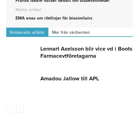
Fransk läkare väcker debatt om diabetesmedel
Nästa artikel
EMA enas om riktlinjer för biosimilairs
Relaterade artiklar
Mer från skribenten
Lennart Axelsson blir vice vd i Boots
Farmacevtföretagarna
Amadou Jallow till APL