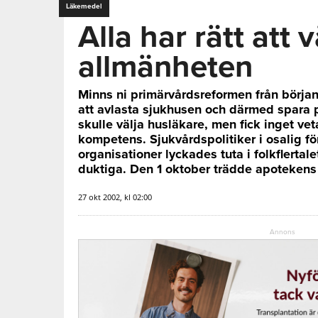
Läkemedel
Alla har rätt att v
allmänheten
Minns ni primärvårdsreformen från början 
att avlasta sjukhusen och därmed spara p
skulle välja husläkare, men fick inget v
kompetens. Sjukvårdspolitiker i osalig f
organisationer lyckades tuta i folkflertale
duktiga. Den 1 oktober trädde apotekens r
27 okt 2002, kl 02:00
Annons