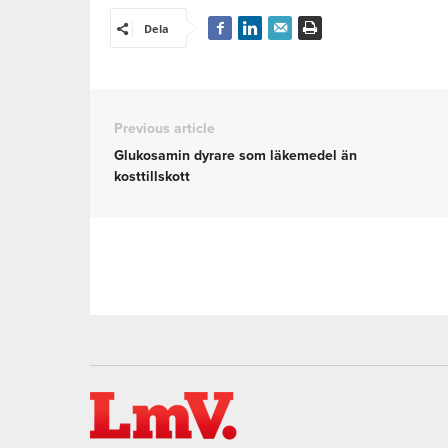
Dela
Previous article
Glukosamin dyrare som läkemedel än
kosttillskott