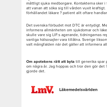
måttligt sjuka medborgare. Kontakterna sker 
att vanan att söka sig till vården vuxit kraftig
förhållandet läkare ? patient allt oftare handl
Det svenska förbudet mot DTC är entydigt. Men
informera allmänheten om sjukdomar och läke
skulle vare sig LIF:s agerande, tidningarnas r
vanliga hälsosajter vara tillåtna. Sverige liks
valt mångfalden när det gäller att informera a
Om apotekens rätt att byta
till generika spar 
om några år. Jag hoppas och tror den gör det
gjorde det.
Läkemedelsvärlden