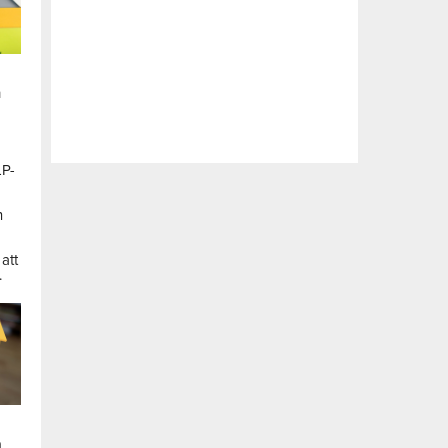
n
LP-
a
n
att
.
a