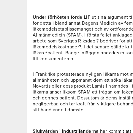
Under förhösten förde LIF
ut sina argument ti
för detta i bland annat Dagens Medicin av fem 
läkemedelsetablissemanget och av ordförande
Allmänmedicin (SFAM). I första fallet anklagad
arbete som Sveriges Riksdag ? bedriver för at
läkemedelskostnader?. I det senare gällde krit
läkare/patient. Bägge inläggen andades missnö
till konsumenterna.
I Frankrike protesterade nyligen läkarna mot att
allmänheten och uppmanat dem att söka läkar
Novartis eller dess produkt Lamisil nämndes i
läkarna anser liksom SFAM att frågan om läkem
och dennes patient. Dessutom är deras inställ
negligerbar, och tar kraft från viktigare behand
sitt handlande i domstol.
Sjukvården i industriländerna
har kommit att o