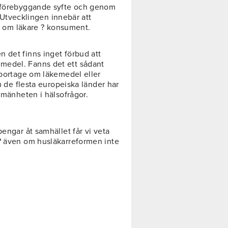
i förebyggande syfte och genom
t. Utvecklingen innebär att
ar om läkare ? konsument.
 det finns inget förbud att
medel. Fanns det ett sådant
eportage om läkemedel eller
om de flesta europeiska länder har
llmänheten i hälsofrågor.
pengar åt samhället får vi veta
 ? även om husläkarreformen inte