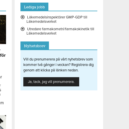
Lediga jobb
Läkemedelsinspektörer GMP-GDP till
Läkemedelsverket
Utredare farmakometri/farmakokinetik till
Läkemedelsverket
Nyhetsbrev
r
 för
Vill du prenumerera på vårt nyhetsbrev som
kommer två gånger i veckan? Registrera dig
genom att klicka på länken nedan.
ar
Ja, tack, jag vill prenumerera.
r
s
å
om