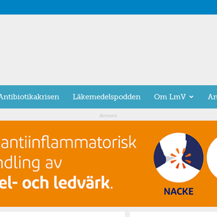
Antibiotikakrisen
Läkemedelspodden
Om LmV
An
Annons