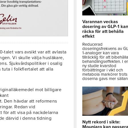
Varannan veckas
dosering av GLP-1 ka
räcka för att behålla
effekt
Reducerad
doseringsfrekvens av G
talet vars avsikt var att avlasta
1-analoger kan vara
tillräcklig för att bibehåll
gen. Vi skulle välja husläkare,
behandlingseffekten. I e
s. Sjukvårdspolitiker i osalig
ny studie kvarstod
ta i folkflertalet att alla
förbättringar i vikt och
metabola markörer trots 
doserna gavs mer sällan
riginalläkemedel mot billigare
ekant
t. Den hävdar att reformens
ringar. Redan vid
t för att visa på nackdelarna
de därvid i denna tidning
Nytt rekord i sikte:
Mounjaro kan passer