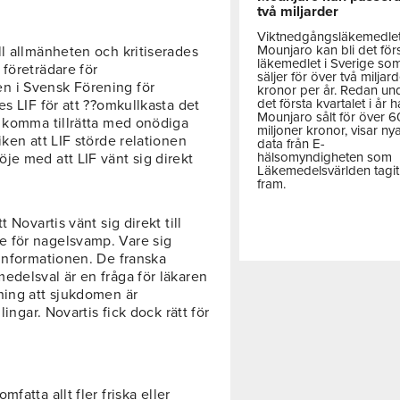
två miljarder
Viktnedgångsläkemedle
Mounjaro kan bli det för
ll allmänheten och kritiserades
läkemedlet i Sverige so
företrädare för
säljer för över två miljar
n i Svensk Förening för
kronor per år. Redan un
det första kvartalet i år h
es LIF för att ??omkullkasta det
Mounjaro sålt för över 
t komma tillrätta med onödiga
miljoner kronor, visar ny
iken att LIF störde relationen
data från E-
hälsomyndigheten som
je med att LIF vänt sig direkt
Läkemedelsvärlden tagit
fram.
 Novartis vänt sig direkt till
e för nagelsvamp. Vare sig
 informationen. De franska
edelsval är en fråga för läkaren
ning att sjukdomen är
lingar. Novartis fick dock rätt för
mfatta allt fler friska eller