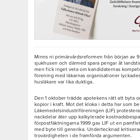
Minns ni primärvårdsreformen från början av 90-
sjukhusen och därmed spara pengar åt landstin
men fick inget veta om kandidaternas kompeten
förening med läkarnas organisationer lyckades tu
husläkare var lika duktiga.
Den 1 oktober trädde apotekens rätt att byta o
kopior i kraft. Mot det kloka i detta har som b
Läkemedelsindustriföreningen (LIF) protestera
nackdelar äter upp kalkylerade kostnadsbespa
förpostfäktningarna 1999 gav LIF ut en pamflet
med byte till generika. Undertecknad kritisera
trovärdigheten i de framförda argumenten.