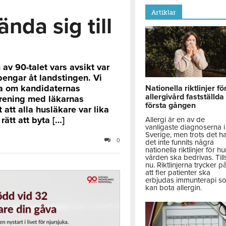
Artiklar
ända sig till
av 90-talet vars avsikt var
engar åt landstingen. Vi
eta om kandidaternas
Nationella riktlinjer fö
allergivård fastställda
örening med läkarnas
första gången
t att alla husläkare var lika
ätt att byta […]
Allergi är en av de
vanligaste diagnoserna i
Sverige, men trots det h
0
det inte funnits några
nationella riktlinjer för hu
vården ska bedrivas. Till
nu. Riktlinjerna trycker p
att fler patienter ska
erbjudas immunterapi s
kan bota allergin.