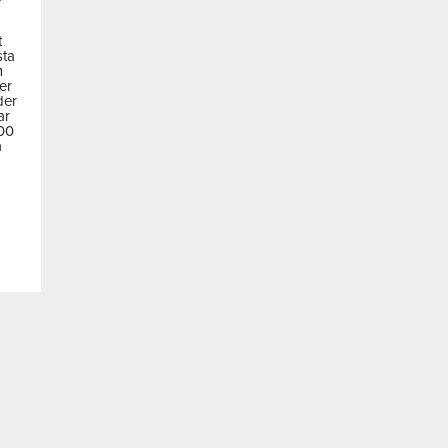
t
sta
m
der
der
ar
600
a