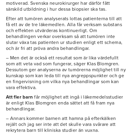
motiverad. Svenska neurokirurger har därför fått
särskild utbildning i hur dessa biopsier ska tas.
Efter att tumören analyserats lottas patienterna till att
få ett av de tre läkemedlen. Alla får verksam substans
och effekten utvärderas kontinuerligt. Om
behandlingen verkar overksam så att tumören inte
slutar växa tas patienten ur studien enligt ett schema,
och är fri att pröva andra behandlingar.
– Men det är också ett resultat som är lika värdefullt
som att veta vad som fungerar, säger Klas Blomgren.
Dessutom ger analyserna av tumörerna möjlighet till ny
kunskap som kan leda till nya angreppspunkter och ge
en fingervisning om vilka nya behandlingar som kan
vara effektiva.
Att fler barn
får möjlighet att ingå i läkemedelsstudier
är enligt Klas Blomgren enda sättet att få fram nya
behandlingar.
– Annars kommer barnen att hamna på efterkälken
rejält och jag ser inte att det skulle vara svårare att
rekrytera barn till kliniska studier än vuxna.