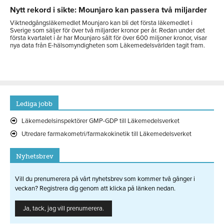
Nytt rekord i sikte: Mounjaro kan passera två miljarder
Viktnedgångsläkemedlet Mounjaro kan bli det första läkemedlet i
Sverige som säljer för över två miljarder kronor per år. Redan under det
första kvartalet i år har Mounjaro sålt för över 600 miljoner kronor, visar
nya data från E-hälsomyndigheten som Läkemedelsvärlden tagit fram.
Lediga jobb
Läkemedelsinspektörer GMP-GDP till Läkemedelsverket
Utredare farmakometri/farmakokinetik till Läkemedelsverket
Nyhetsbrev
Vill du prenumerera på vårt nyhetsbrev som kommer två gånger i
veckan? Registrera dig genom att klicka på länken nedan.
Ja, tack, jag vill prenumerera.