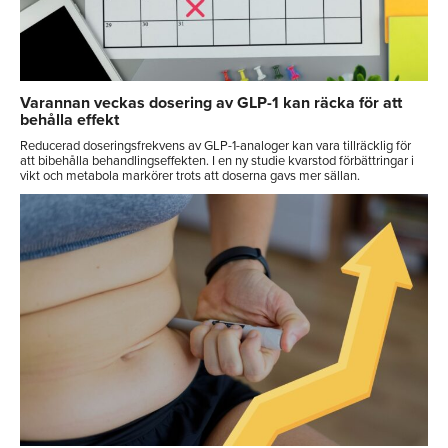
Varannan veckas dosering av GLP-1 kan räcka för att
behålla effekt
Reducerad doseringsfrekvens av GLP-1-analoger kan vara tillräcklig för
att bibehålla behandlingseffekten. I en ny studie kvarstod förbättringar i
vikt och metabola markörer trots att doserna gavs mer sällan.