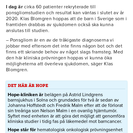
I dag är
cirka 60 patienter rekryterade till
ponsgliomstudien och resultat kan väntas i slutet av år
2020. Klas Blomgren hoppas att de barn i Sverige som i
framtiden drabbas av sjukdomen också ska kunna
anslutas till studien.
– Ponsgliom är en av de tråkigaste diagnoserna vi
jobbar med eftersom det inte finns någon bot och det
finns ett skriande behov av något slags framsteg. Med
den här kliniska prövningen hoppas vi kunna öka
möjligheterna att överleva sjukdomen, säger Klas
Blomgren.
DET HÄR ÄR HOPE
Hope-kliniken är
belägen på Astrid Lindgrens
barnsjukhus i Solna och grundades för två år sedan av
Johanna Hoffstedt och Fredrik Malm efter att de förlorat
sin treåriga son Nelson Malm i en ovanlig hjärntumör.
Syftet med enheten är att göra det möjligt att genomföra
kliniska studier i tidig fas på läkemedel mot barncancer.
Hope står för
hematologisk onkologisk prövningsenhet