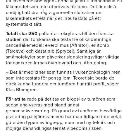
till läkemedelsbolagens goda vilja att tillhandahålla ett
läkemedel som inte utprovats för barn. Det är också
omöjligt att dra några generella slutsatser om
läkemedlets effekt när det inte testats på ett
systematiskt sätt.
Totalt ska 250
patienter rekryteras till den franska
studien där forskarna ska testa tre olika befintliga
cancerläkemedel: everolimus (Afinitor), erlitonib
(Tarceva) och dasatinib (Sprycel). Samtliga är
småmolekyler som påverkar signaleringsvägar viktiga
för cancercellernas överlevnad och utbredning.
– Det är mediciner som funnits i vuxenonkologin men
som inte testats för ponsgliom. Teoretiskt borde de
dock kunna fungera om tumören har rätt profil, säger
Klas Blomgren.
För att ta
reda på det tas en biopsi av tumören som
sedan analyseras med bland annat
genomsekvensering. På grund av tumörens besvärliga
placering på hjärnstammen har man tidigare inte velat
göra den typen av ingrepp, men med ny teknik och
möjliga behandlingsalternativ bedöms risken