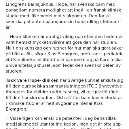
Lindgrens barnsjukhus, Hope, har svenska barn med
ponsgliom numera möjlighet att ingå i en fransk klinisk
studie med läkemedel mot sjukdomen. Den första
svenska patienten påbörjade sin behandling i februari i
år.
– Hope-kliniken är otroligt viktig och utan den hade det
varit hemskt mycket svårare att göra den här studien.
Nu finns kunskap och rutiner för hur man ska göra saker
på bästa sätt, säger Klas Blomgren, professor i pediatrik
vid Karolinska institutet och barnonkolog på Karolinska
universitetssjukhuset, som leder den svenska delen av
studien.
Tack vare Hope-kliniken
har Sverige kunnat ansluta sig
till den europeiska sammanslutningen ITCC (Innovative
therapies for children with cancer), vilket gav tillträde
till den franska studien. Och att fler barn kan inkluderas
i kliniska studier är helt avgörande menar Klas
Blomgren.
– Visserligen kan enskilda patienter i dag behandlas
med läkemedel utanför indikation, men det är ofta upp