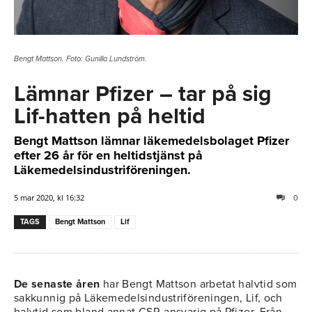
Bengt Mattson. Foto: Gunilla Lundström.
Lämnar Pfizer – tar på sig
Lif-hatten på heltid
Bengt Mattson lämnar läkemedelsbolaget Pfizer
efter 26 år för en heltidstjänst på
Läkemedelsindustriföreningen.
5 mar 2020, kl 16:32
0
TAGS
Bengt Mattson
Lif
De senaste åren
har Bengt Mattson arbetat halvtid som
sakkunnig på Läkemedelsindustriföreningen, Lif, och
halvtid som bland annat CSR-ansvarig på Pfizer. Från