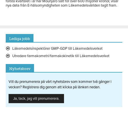
första kvartalet i år har Mounjaro sålt för över 600 miljoner kronor, visar
nya data från E-hälsomyndigheten som Läkemedelsvärlden tagit fram.
Lediga jobb
Läkemedelsinspektörer GMP-GDP till Läkemedelsverket
Utredare farmakometri/farmakokinetik till Läkemedelsverket
Nyhetsbrev
Vill du prenumerera på vårt nyhetsbrev som kommer två gånger i
veckan? Registrera dig genom att klicka på länken nedan.
Ja, tack, jag vill prenumerera.