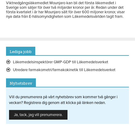
Viktnedgångsläkemedlet Mounjaro kan bli det första läkemedlet i
Sverige som säljer för över två miljarder kronor per år. Redan under det
första kvartalet i år har Mounjaro sålt för över 600 miljoner kronor, visar
nya data från E-hälsomyndigheten som Läkemedelsvärlden tagit fram.
Lediga jobb
Läkemedelsinspektörer GMP-GDP till Läkemedelsverket
Utredare farmakometri/farmakokinetik till Läkemedelsverket
Nyhetsbrev
Vill du prenumerera på vårt nyhetsbrev som kommer två gånger i
veckan? Registrera dig genom att klicka på länken nedan.
Ja, tack, jag vill prenumerera.