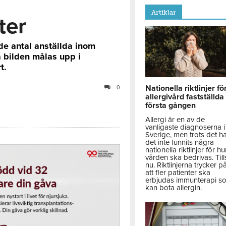
Artiklar
ter
de antal anställda inom
 bilden målas upp i
t.
Nationella riktlinjer fö
0
allergivård fastställda
första gången
Allergi är en av de
vanligaste diagnoserna i
Sverige, men trots det h
det inte funnits några
nationella riktlinjer för hu
vården ska bedrivas. Till
nu. Riktlinjerna trycker p
att fler patienter ska
erbjudas immunterapi s
kan bota allergin.