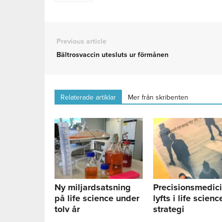
Previous article
Bältrosvaccin utesluts ur förmånen
Relaterade artiklar
Mer från skribenten
Ny miljardsatsning
Precisionsmedic
på life science under
lyfts i life scienc
tolv år
strategi