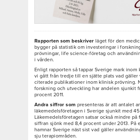
Rapporten som
beskriver
läget för den medic
bygger på statistik om investeringar i forsknin
prövningar, life science-företag och användn
i vården.
Enligt rapporten så tappar Sverige mark inom k
vi gått från tredje till en sjätte plats vad gälle
citerade publikationer inom klinisk prövning. N
forskning och utveckling har andelen sjunkit fr
procent 2011.
Andra siffror som
presenteras är att antalet 
läkemedelsföretagen i Sverige sjunkit med 45 
Läkemedelsföretagen satsar också mindre på f
siffran sjönk med 8,4 procent under 2013. På e
hamnar Sverige näst sist vad gäller användni
sju terapiområden.