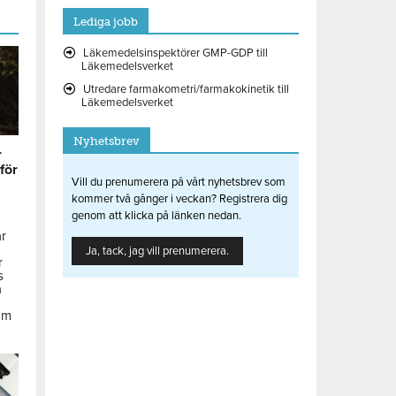
Lediga jobb
Läkemedelsinspektörer GMP-GDP till
Läkemedelsverket
Utredare farmakometri/farmakokinetik till
Läkemedelsverket
Nyhetsbrev
r
 för
Vill du prenumerera på vårt nyhetsbrev som
kommer två gånger i veckan? Registrera dig
genom att klicka på länken nedan.
ar
Ja, tack, jag vill prenumerera.
r
s
å
om