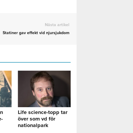
Nästa artikel
Statiner gav effekt vid njursjukdom
in
Life science-topp tar
e-
över som vd för
nationalpark