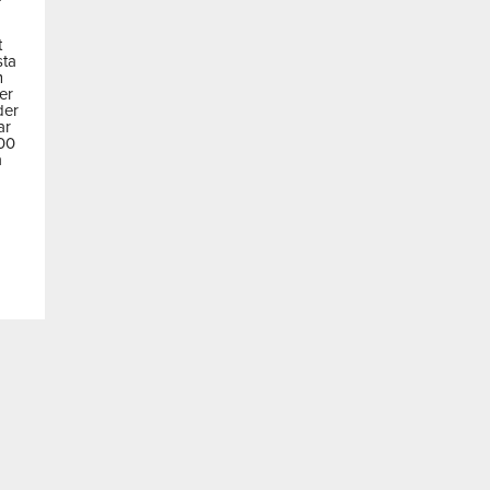
t
sta
m
der
der
ar
600
a