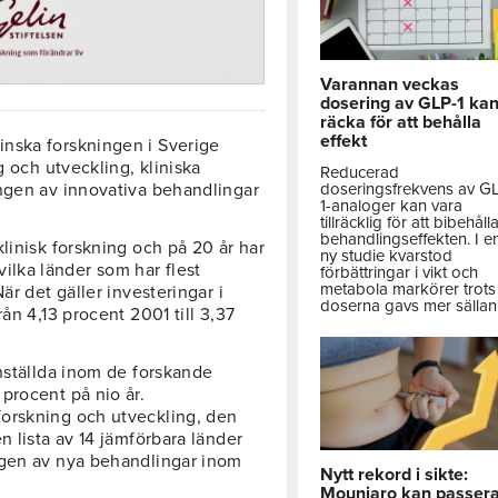
Varannan veckas
dosering av GLP-1 ka
räcka för att behålla
effekt
inska forskningen i Sverige
g och utveckling, kliniska
Reducerad
ingen av innovativa behandlingar
doseringsfrekvens av G
1-analoger kan vara
tillräcklig för att bibehåll
behandlingseffekten. I e
linisk forskning och på 20 år har
ny studie kvarstod
r vilka länder som har flest
förbättringar i vikt och
metabola markörer trots 
är det gäller investeringar i
doserna gavs mer sällan
ån 4,13 procent 2001 till 3,37
anställda inom de forskande
procent på nio år.
orskning och utveckling, den
n lista av 14 jämförbara länder
ngen av nya behandlingar inom
Nytt rekord i sikte:
Mounjaro kan passer