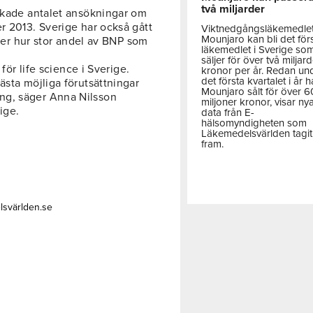
två miljarder
 ökade antalet ansökningar om
r 2013. Sverige har också gått
Viktnedgångsläkemedle
Mounjaro kan bli det för
äller hur stor andel av BNP som
läkemedlet i Sverige so
säljer för över två miljar
 för life science i Sverige.
kronor per år. Redan un
det första kvartalet i år h
ästa möjliga förutsättningar
Mounjaro sålt för över 
ng, säger Anna Nilsson
miljoner kronor, visar ny
ige.
data från E-
hälsomyndigheten som
Läkemedelsvärlden tagit
fram.
lsvärlden.se