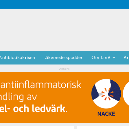
Antibiotikakrisen
Läkemedelspodden
Om LmV
An
Annons