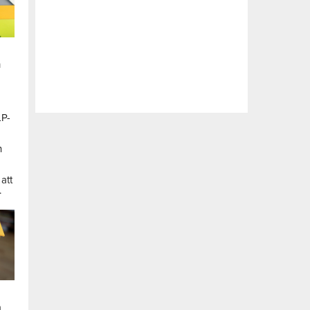
n
LP-
a
n
att
.
a