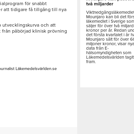
alprogram för snabbt
två miljarder
tt tidigare få tillgång till nya
Viktnedgångsläkemedle
Mounjaro kan bli det för
läkemedlet i Sverige so
 utvecklingskurva och att
säljer för över två miljar
kronor per år. Redan un
t från påbörjad klinisk prövning
det första kvartalet i år h
Mounjaro sålt för över 
miljoner kronor, visar ny
data från E-
hälsomyndigheten som
Läkemedelsvärlden tagit
fram.
ournalist Läkemedelsvärlden.se