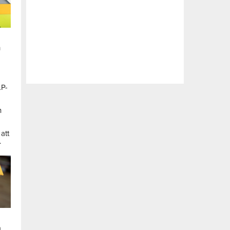
n
LP-
a
n
att
.
a