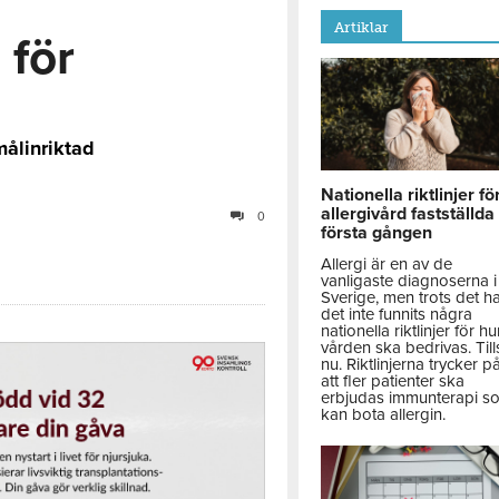
Artiklar
 för
ålinriktad
Nationella riktlinjer fö
allergivård fastställda
0
första gången
Allergi är en av de
vanligaste diagnoserna i
Sverige, men trots det h
det inte funnits några
nationella riktlinjer för hu
vården ska bedrivas. Till
nu. Riktlinjerna trycker p
att fler patienter ska
erbjudas immunterapi s
kan bota allergin.