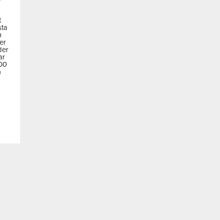
t
sta
m
der
der
ar
600
a