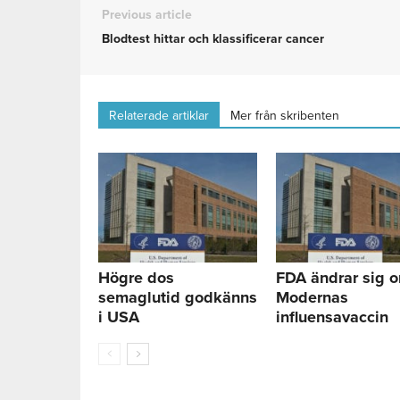
Previous article
Blodtest hittar och klassificerar cancer
Relaterade artiklar
Mer från skribenten
Högre dos
FDA ändrar sig 
semaglutid godkänns
Modernas
i USA
influensavaccin