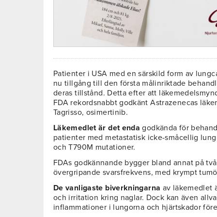
Patienter i USA med en särskild form av lungc
nu tillgång till den första målinriktade behand
deras tillstånd. Detta efter att läkemedelsmy
FDA rekordsnabbt godkänt Astrazenecas läk
Tagrisso, osimertinib.
Läkemedlet är det enda
godkända för behand
patienter med metastatisk icke-småcellig lu
och T790M mutationer.
FDAs godkännande bygger bland annat på två f
övergripande svarsfrekvens, med krympt tumör
De vanligaste biverkningarna
av läkemedlet är
och irritation kring naglar. Dock kan även allv
inflammationer i lungorna och hjärtskador fö