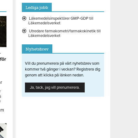
Lediga jobb
Läkemedelsinspektörer GMP-GDP till
Läkemedelsverket
Utredare farmakometri/farmakokinetik till
Läkemedelsverket
Nyhetsbrev
r
 för
Vill du prenumerera på vårt nyhetsbrev som
kommer två gånger i veckan? Registrera dig
genom att klicka på länken nedan.
ar
Ja, tack, jag vill prenumerera.
r
s
å
om