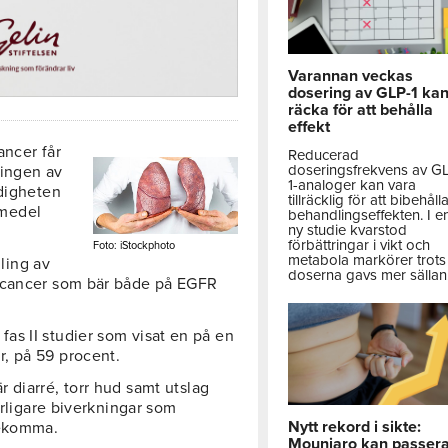
Varannan veckas
dosering av GLP-1 ka
räcka för att behålla
effekt
ancer får
Reducerad
doseringsfrekvens av G
lingen av
1-analoger kan vara
ndigheten
tillräcklig för att bibehåll
emedel
behandlingseffekten. I e
ny studie kvarstod
förbättringar i vikt och
Foto: iStockphoto
metabola markörer trots 
ling av
doserna gavs mer sällan
ngcancer som bär både på EGFR
as II studier som visat en på en
, på 59 procent.
 diarré, torr hud samt utslag
arligare biverkningar som
Nytt rekord i sikte:
rekomma.
Mounjaro kan passer