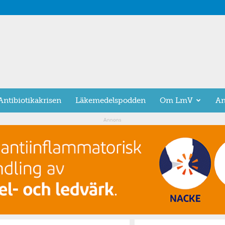
Antibiotikakrisen
Läkemedelspodden
Om LmV
An
Annons