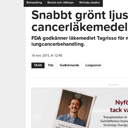
Behandling
Beslut och riktlinjer
Kliniska studier
Snabbt grönt ljus
cancerläkemedel
FDA godkänner läkemedlet Tagrisso för m
lungcancerbehandling.
16 nov 2015, kl 12:40
TAGS
Fda
Godkännande
Lungcancer
Annons