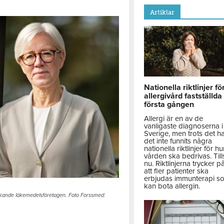
Artiklar
Nationella riktlinjer fö
allergivård fastställda
första gången
Allergi är en av de
vanligaste diagnoserna i
Sverige, men trots det h
det inte funnits några
nationella riktlinjer för hu
vården ska bedrivas. Till
nu. Riktlinjerna trycker p
att fler patienter ska
erbjudas immunterapi s
kan bota allergin.
orskande läkemedelsföretagen. Foto Forssmed: