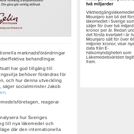
två miljarder
Viktnedgångsläkemedle
Mounjaro kan bli det för
läkemedlet i Sverige so
säljer för över två miljar
kronor per år. Redan un
det första kvartalet i år h
Mounjaro sålt för över 
miljoner kronor, visar ny
data från E-
hälsomyndigheten som
ationella marknadsförändringar
Läkemedelsvärlden tagit
adseffektiva behandlingar.
fram.
satt har god tillgång till
ngsvilja behöver förändras för
en, och hur denna utveckling
 säger socialminister Jakob
gen.
äkemedelsföretagen, reagerar
nalysera hur Sveriges
ng till nya läkemedel och
 läge där den internationella