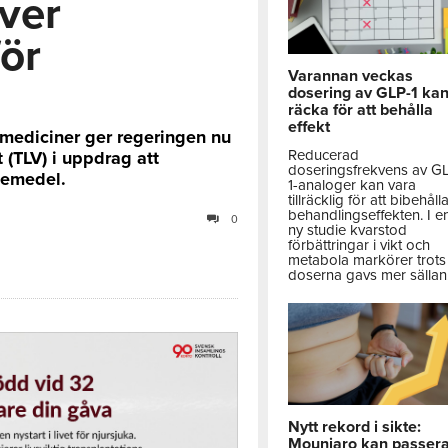
ver
för
Varannan veckas
dosering av GLP-1 ka
räcka för att behålla
effekt
ga mediciner ger regeringen nu
Reducerad
(TLV) i uppdrag att
doseringsfrekvens av G
äkemedel.
1-analoger kan vara
tillräcklig för att bibehåll
behandlingseffekten. I e
0
ny studie kvarstod
förbättringar i vikt och
metabola markörer trots 
doserna gavs mer sällan
Nytt rekord i sikte:
Mounjaro kan passer