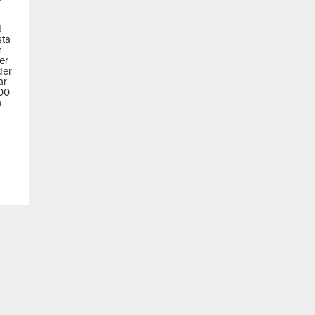
t
sta
m
der
der
ar
600
a