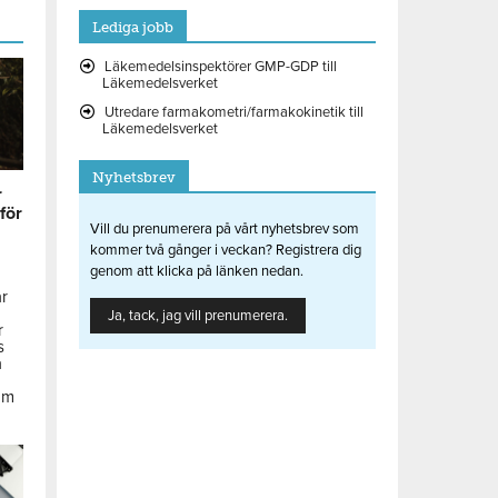
Lediga jobb
Läkemedelsinspektörer GMP-GDP till
Läkemedelsverket
Utredare farmakometri/farmakokinetik till
Läkemedelsverket
Nyhetsbrev
r
 för
Vill du prenumerera på vårt nyhetsbrev som
kommer två gånger i veckan? Registrera dig
genom att klicka på länken nedan.
ar
Ja, tack, jag vill prenumerera.
r
s
å
om