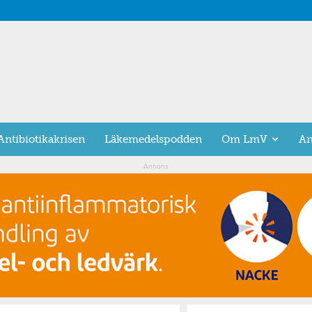
Antibiotikakrisen
Läkemedelspodden
Om LmV
An
Annons