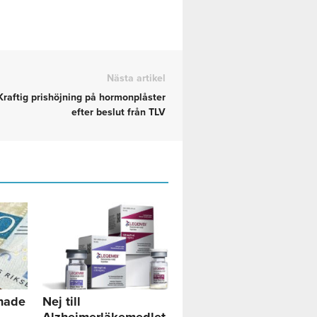
Nästa artikel
Kraftig prishöjning på hormonplåster
efter beslut från TLV
nade
Nej till
Alzheimerläkemedlet