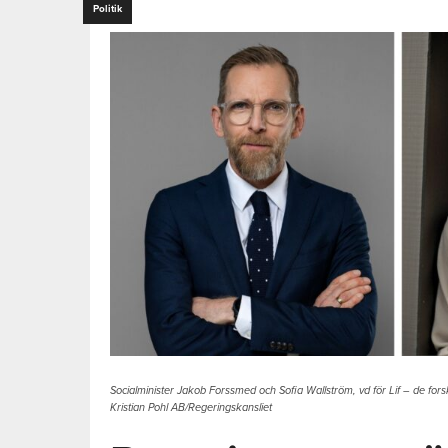
Politik
Socialminister Jakob Forssmed och Sofia Wallström, vd för Lif – de f
Kristian Pohl AB/Regeringskansliet