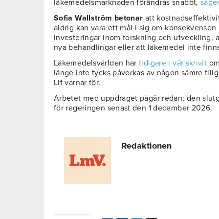
läkemedelsmarknaden förändras snabbt,
säge
Sofia Wallström betonar
att kostnadseffektivit
aldrig kan vara ett mål i sig om konsekvensen b
investeringar inom forskning och utveckling, at
nya behandlingar eller att läkemedel inte fi
Läkemedelsvärlden har
tidigare i vår skrivit
om 
länge inte tycks påverkas av någon sämre til
Lif varnar för.
Arbetet med uppdraget pågår redan; den slutg
för regeringen senast den 1 december 2026.
Redaktionen