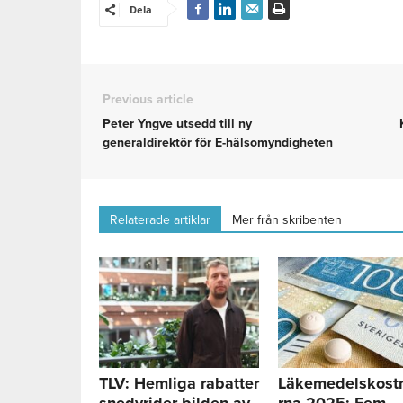
Dela
Previous article
Peter Yngve utsedd till ny
generaldirektör för E-hälsomyndigheten
Relaterade artiklar
Mer från skribenten
TLV: Hemliga rabatter
Läkemedelskost
snedvrider bilden av
rna 2025: Fem