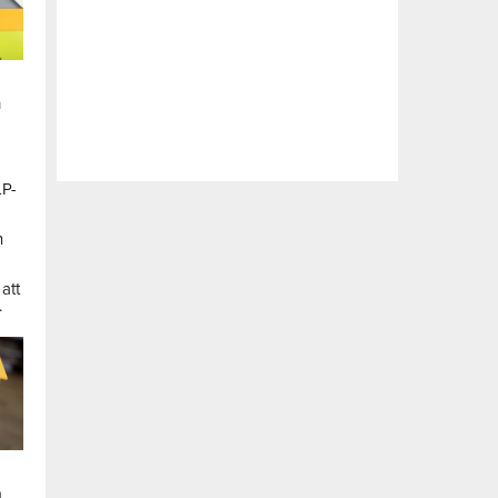
n
LP-
a
n
att
.
a