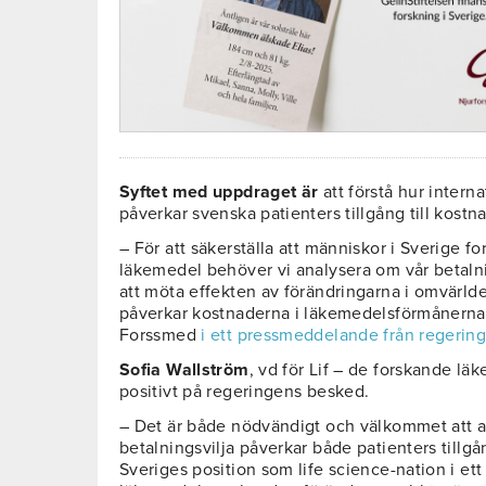
Syftet med uppdraget är
att förstå hur intern
påverkar svenska patienters tillgång till kostn
– För att säkerställa att människor i Sverige fort
läkemedel behöver vi analysera om vår betalni
att möta effekten av förändringarna i omvärld
påverkar kostnaderna i läkemedelsförmånerna,
Forssmed
i ett pressmeddelande från regerin
Sofia Wallström
, vd för Lif – de forskande l
positivt på regeringens besked.
– Det är både nödvändigt och välkommet att a
betalningsvilja påverkar både patienters tillgå
Sveriges position som life science-nation i ett