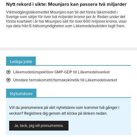
Nytt rekord i sikte: Mounjaro kan passera två miljarder
Viktnedgångsläkemedlet Mounjaro kan bli det första läkemedlet i
Sverige som säljer för över två miljarder kronor per år. Redan under det
första kvartalet i år har Mounjaro sålt för över 600 miljoner kronor, visar
nya data från E-hälsomyndigheten som Läkemedelsvärlden tagit fram.
Lediga jobb
Läkemedelsinspektörer GMP-GDP till Läkemedelsverket
Utredare farmakometri/farmakokinetik till Läkemedelsverket
Nyhetsbrev
Vill du prenumerera på vårt nyhetsbrev som kommer två gånger i
veckan? Registrera dig genom att klicka på länken nedan.
Ja, tack, jag vill prenumerera.