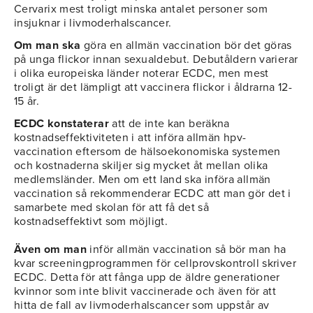
Cervarix mest troligt minska antalet personer som
insjuknar i livmoderhalscancer.
Om man ska
göra en allmän vaccination bör det göras
på unga flickor innan sexualdebut. Debutåldern varierar
i olika europeiska länder noterar ECDC, men mest
troligt är det lämpligt att vaccinera flickor i åldrarna 12-
15 år.
ECDC konstaterar
att de inte kan beräkna
kostnadseffektiviteten i att införa allmän hpv-
vaccination eftersom de hälsoekonomiska systemen
och kostnaderna skiljer sig mycket åt mellan olika
medlemsländer. Men om ett land ska införa allmän
vaccination så rekommenderar ECDC att man gör det i
samarbete med skolan för att få det så
kostnadseffektivt som möjligt.
Även om man
inför allmän vaccination så bör man ha
kvar screeningprogrammen för cellprovskontroll skriver
ECDC. Detta för att fånga upp de äldre generationer
kvinnor som inte blivit vaccinerade och även för att
hitta de fall av livmoderhalscancer som uppstår av