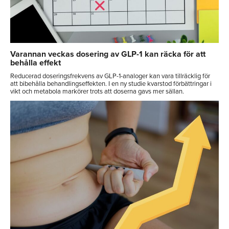
Varannan veckas dosering av GLP-1 kan räcka för att
behålla effekt
Reducerad doseringsfrekvens av GLP-1-analoger kan vara tillräcklig för
att bibehålla behandlingseffekten. I en ny studie kvarstod förbättringar i
vikt och metabola markörer trots att doserna gavs mer sällan.