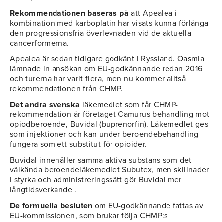
Rekommendationen baseras på
att Apealea i
kombination med karboplatin har visats kunna förlänga
den progressionsfria överlevnaden vid de aktuella
cancerformerna.
Apealea är sedan tidigare godkänt i Ryssland. Oasmia
lämnade in ansökan om EU-godkännande redan 2016
och turerna har varit flera, men nu kommer alltså
rekommendationen från CHMP.
Det andra svenska
läkemedlet som får CHMP-
rekommendation är företaget Camurus behandling mot
opiodberoende, Buvidal (buprenorfin). Läkemedlet ges
som injektioner och kan under beroendebehandling
fungera som ett substitut för opioider.
Buvidal innehåller samma aktiva substans som det
välkända beroendeläkemedlet Subutex, men skillnader
i styrka och administreringssätt gör Buvidal mer
långtidsverkande .
De formuella besluten
om EU-godkännande fattas av
EU-kommissionen, som brukar följa CHMP:s