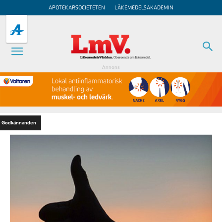
APOTEKARSOCIETETEN
LÄKEMEDELSAKADEMIN
Annons
Godkännanden