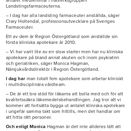
antalet medlemmar i nätverksgruppen
Landstingsfarmaceuterna.
– I dag har alla landsting farmaceuter anställda, säger
Clary Holtendal, professionsutvecklare på Sveriges
Farmaceuter.
Ett av dem är Region Östergötland som anställde sin
första kliniska apotekare år 2010.
– Vi har varit lite av en slow starter men har nu kliniska
apotekare på bland annat akuten och inom psykiatrin
och geriatriken, säger Monica Hagman,
Närsjukvårdsdirektör i Region Östergötland.
I dag har
man totalt fem apotekare som arbetar kliniskt
i multidisciplinära vårdteam.
– De är ett bra stöd för läkarna att bolla med och för att
kvalitetssäkra läkemedelsbehandlingen. Jag tror att vi
kommer att fortsätta bygga ut antalet kliniska apotekare
i ungefär samma takt som hittills, men det handlar om
att hitta rätt personer.
Och enligt Monica
Hagman är det inte alldeles lätt att