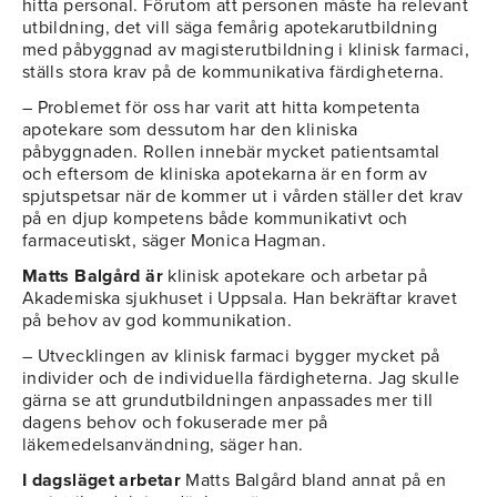
hitta personal. Förutom att personen måste ha relevant
utbildning, det vill säga femårig apotekarutbildning
med påbyggnad av magisterutbildning i klinisk farmaci,
ställs stora krav på de kommunikativa färdigheterna.
– Problemet för oss har varit att hitta kompetenta
apotekare som dessutom har den kliniska
påbyggnaden. Rollen innebär mycket patientsamtal
och eftersom de kliniska apotekarna är en form av
spjutspetsar när de kommer ut i vården ställer det krav
på en djup kompetens både kommunikativt och
farmaceutiskt, säger Monica Hagman.
Matts Balgård är
klinisk apotekare och arbetar på
Akademiska sjukhuset i Uppsala. Han bekräftar kravet
på behov av god kommunikation.
– Utvecklingen av klinisk farmaci bygger mycket på
individer och de individuella färdigheterna. Jag skulle
gärna se att grundutbildningen anpassades mer till
dagens behov och fokuserade mer på
läkemedelsanvändning, säger han.
I dagsläget arbetar
Matts Balgård bland annat på en