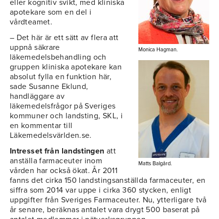
eller kognitiv svikt, med kliniska
apotekare som en del i
vårdteamet.
– Det här är ett sätt av flera att
uppnå säkrare
Monica Hagman.
läkemedelsbehandling och
gruppen kliniska apotekare kan
absolut fylla en funktion här,
sade Susanne Eklund,
handläggare av
läkemedelsfrågor på Sveriges
kommuner och landsting, SKL, i
en kommentar till
Läkemedelsvärlden.se.
Intresset från landstingen
att
anställa farmaceuter inom
Matts Balgård.
vården har också ökat. År 2011
fanns det cirka 150 landstingsanställda farmaceuter, en
siffra som 2014 var uppe i cirka 360 stycken, enligt
uppgifter från Sveriges Farmaceuter. Nu, ytterligare två
år senare, beräknas antalet vara drygt 500 baserat på