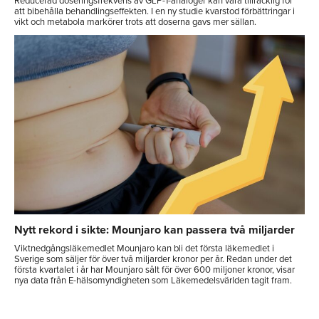
Reducerad doseringsfrekvens av GLP-1-analoger kan vara tillräcklig för
att bibehålla behandlingseffekten. I en ny studie kvarstod förbättringar i
vikt och metabola markörer trots att doserna gavs mer sällan.
Nytt rekord i sikte: Mounjaro kan passera två miljarder
Viktnedgångsläkemedlet Mounjaro kan bli det första läkemedlet i
Sverige som säljer för över två miljarder kronor per år. Redan under det
första kvartalet i år har Mounjaro sålt för över 600 miljoner kronor, visar
nya data från E-hälsomyndigheten som Läkemedelsvärlden tagit fram.