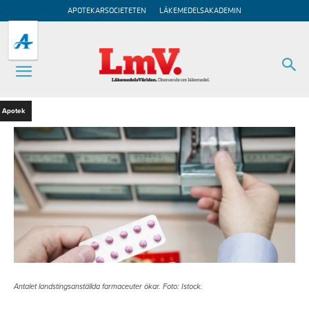
APOTEKARSOCIETETEN
LÄKEMEDELSAKADEMIN
Apotek
Antalet landstingsanställda farmaceuter ökar. Foto: Istock.