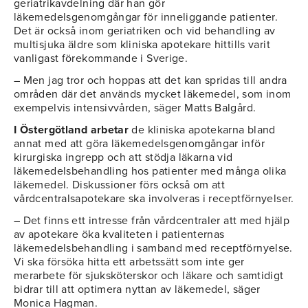
geriatrikavdelning där han gör
läkemedelsgenomgångar för inneliggande patienter.
Det är också inom geriatriken och vid behandling av
multisjuka äldre som kliniska apotekare hittills varit
vanligast förekommande i Sverige.
– Men jag tror och hoppas att det kan spridas till andra
områden där det används mycket läkemedel, som inom
exempelvis intensivvården, säger Matts Balgård.
I Östergötland arbetar
de kliniska apotekarna bland
annat med att göra läkemedelsgenomgångar inför
kirurgiska ingrepp och att stödja läkarna vid
läkemedelsbehandling hos patienter med många olika
läkemedel. Diskussioner förs också om att
vårdcentralsapotekare ska involveras i receptförnyelser.
– Det finns ett intresse från vårdcentraler att med hjälp
av apotekare öka kvaliteten i patienternas
läkemedelsbehandling i samband med receptförnyelse.
Vi ska försöka hitta ett arbetssätt som inte ger
merarbete för sjuksköterskor och läkare och samtidigt
bidrar till att optimera nyttan av läkemedel, säger
Monica Hagman.