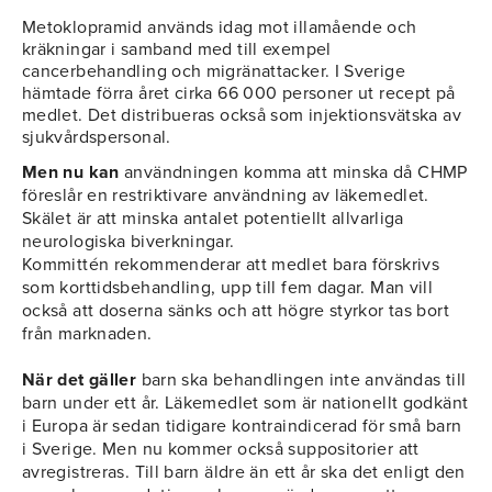
Metoklopramid används idag mot illamående och
kräkningar i samband med till exempel
cancerbehandling och migränattacker. I Sverige
hämtade förra året cirka 66 000 personer ut recept på
medlet. Det distribueras också som injektionsvätska av
sjukvårdspersonal.
Men nu kan
användningen komma att minska då CHMP
föreslår en restriktivare användning av läkemedlet.
Skälet är att minska antalet potentiellt allvarliga
neurologiska biverkningar.
Kommittén rekommenderar att medlet bara förskrivs
som korttidsbehandling, upp till fem dagar. Man vill
också att doserna sänks och att högre styrkor tas bort
från marknaden.
När det gäller
barn ska behandlingen inte användas till
barn under ett år. Läkemedlet som är nationellt godkänt
i Europa är sedan tidigare kontraindicerad för små barn
i Sverige. Men nu kommer också suppositorier att
avregistreras. Till barn äldre än ett år ska det enligt den