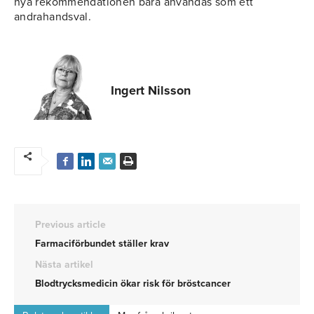
nya rekommendationen bara användas som ett
andrahandsval.
Ingert Nilsson
Previous article
Farmaciförbundet ställer krav
Nästa artikel
Blodtrycksmedicin ökar risk för bröstcancer