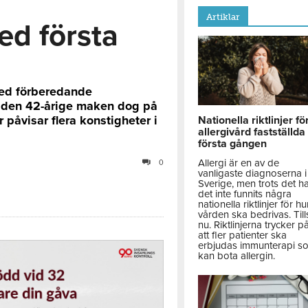
Artiklar
d första
 med förberedande
tt den 42-årige maken dog på
påvisar flera konstigheter i
Nationella riktlinjer fö
allergivård fastställda
första gången
Allergi är en av de
0
vanligaste diagnoserna i
Sverige, men trots det h
det inte funnits några
nationella riktlinjer för hu
vården ska bedrivas. Till
nu. Riktlinjerna trycker p
att fler patienter ska
erbjudas immunterapi s
kan bota allergin.