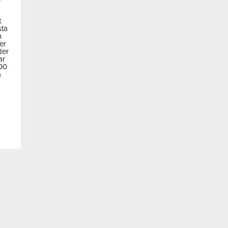
t
sta
m
der
der
ar
600
a