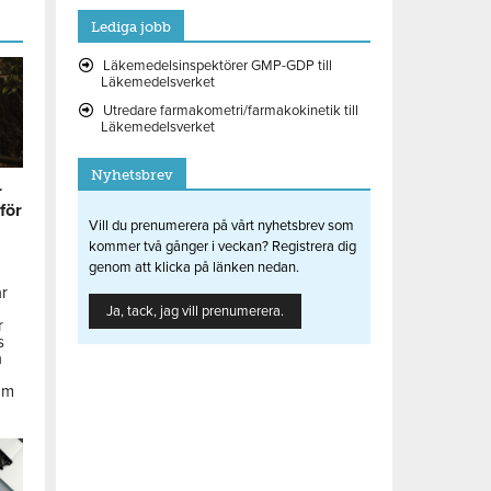
Lediga jobb
Läkemedelsinspektörer GMP-GDP till
Läkemedelsverket
Utredare farmakometri/farmakokinetik till
Läkemedelsverket
Nyhetsbrev
r
 för
Vill du prenumerera på vårt nyhetsbrev som
kommer två gånger i veckan? Registrera dig
genom att klicka på länken nedan.
ar
Ja, tack, jag vill prenumerera.
r
s
å
om