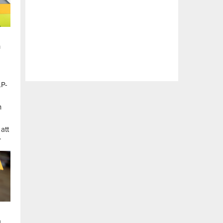
n
LP-
a
n
att
.
a