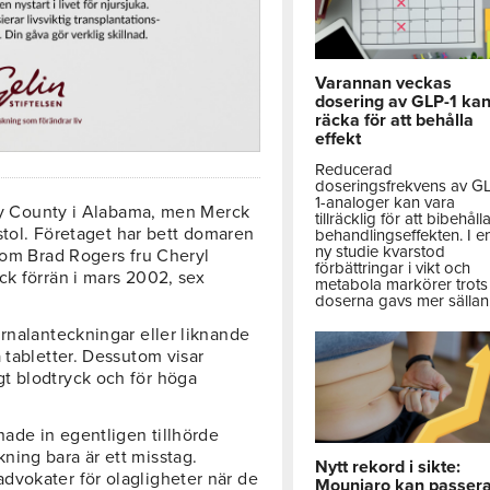
Varannan veckas
dosering av GLP-1 ka
räcka för att behålla
effekt
Reducerad
doseringsfrekvens av G
1-analoger kan vara
Clay County i Alabama, men Merck
tillräcklig för att bibehåll
mstol. Företaget har bett domaren
behandlingseffekten. I e
ny studie kvarstod
 som Brad Rogers fru Cheryl
förbättringar i vikt och
ck förrän i mars 2002, sex
metabola markörer trots 
doserna gavs mer sällan
urnalanteckningar eller liknande
 tabletter. Dessutom visar
t blodtryck och för höga
ade in egentligen tillhörde
ning bara är ett misstag.
Nytt rekord i sikte:
dvokater för olagligheter när de
Mounjaro kan passer