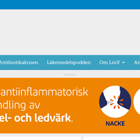
Antibiotikakrisen
Läkemedelspodden
Om LmV
An
Annons