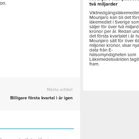
on.
två miljarder
Viktnedgångsläkemedle
Mounjaro kan bli det för
läkemedlet i Sverige so
säljer för över två miljar
kronor per år. Redan un
det första kvartalet i år h
Mounjaro sålt för över 
miljoner kronor, visar ny
data från E-
hälsomyndigheten som
Läkemedelsvärlden tagit
fram.
Nästa artikel
Billigare första kvartal i år igen