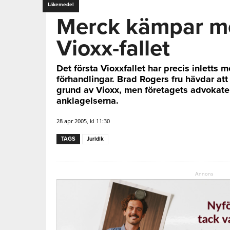
Läkemedel
Merck kämpar me
Vioxx-fallet
Det första Vioxxfallet har precis inletts
förhandlingar. Brad Rogers fru hävdar a
grund av Vioxx, men företagets advokater 
anklagelserna.
28 apr 2005, kl 11:30
TAGS
Juridik
Annons