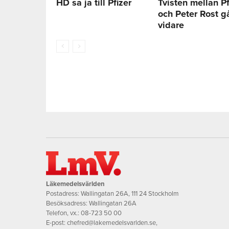
HD sa ja till Pfizer
Tvisten mellan Pf
och Peter Rost g
vidare
Läkemedelsvärlden
Postadress: Wallingatan 26A, 111 24 Stockholm
Besöksadress: Wallingatan 26A
Telefon, vx.:
08-723 50 00
E-post:
chefred@lakemedelsvarlden.se
,