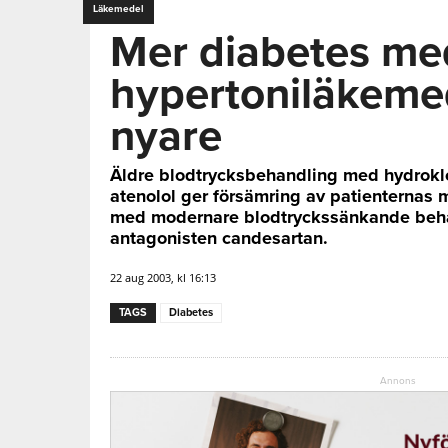
Läkemedel
Mer diabetes me
hypertoniläkeme
nyare
Äldre blodtrycksbehandling med hydrokl
atenolol ger försämring av patienternas m
med modernare blodtryckssänkande behan
antagonisten candesartan.
22 aug 2003, kl 16:13
TAGS
Diabetes
Annons