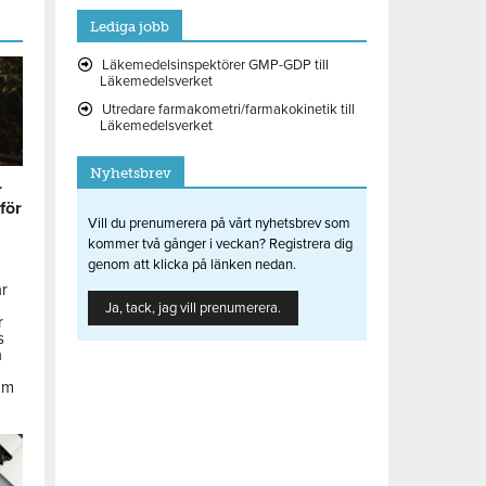
Lediga jobb
Läkemedelsinspektörer GMP-GDP till
Läkemedelsverket
Utredare farmakometri/farmakokinetik till
Läkemedelsverket
Nyhetsbrev
r
 för
Vill du prenumerera på vårt nyhetsbrev som
kommer två gånger i veckan? Registrera dig
genom att klicka på länken nedan.
ar
Ja, tack, jag vill prenumerera.
r
s
å
om