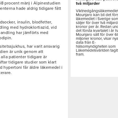
 48 procent män) i Alpinestudien
två miljarder
enterna hade aldrig tidigare fått
Viktnedgångsläkemedle
Mounjaro kan bli det för
läkemedlet i Sverige so
socker, insulin, blodfetter,
säljer för över två miljar
kronor per år. Redan un
dling med hydroklortiazid, vid
det första kvartalet i år h
andling har jämförts med
Mounjaro sålt för över 
odipin.
miljoner kronor, visar ny
data från E-
tetssjukhus, har varit ansvarig
hälsomyndigheten som
Läkemedelsvärlden tagit
udien är unik genom att
fram.
 alla patienter tidigare är
tar tidigare studier som klart
ed hypertoni får äldre läkemedel i
erare.