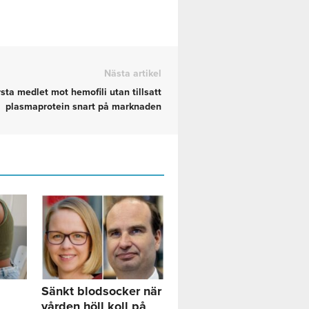
Nästa artikel
sta medlet mot hemofili utan tillsatt
plasmaprotein snart på marknaden
Sänkt blodsocker när
vården höll koll på