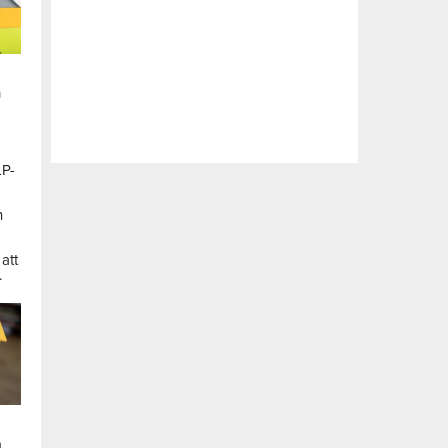
n
LP-
a
n
att
.
a