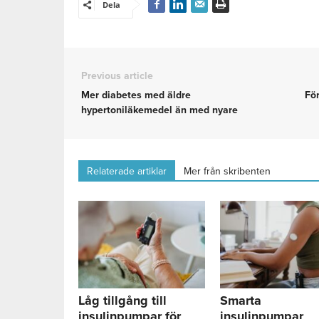
Dela
Previous article
Mer diabetes med äldre
För
hypertoniläkemedel än med nyare
Relaterade artiklar
Mer från skribenten
Låg tillgång till
Smarta
insulinpumpar för
insulinpumpar