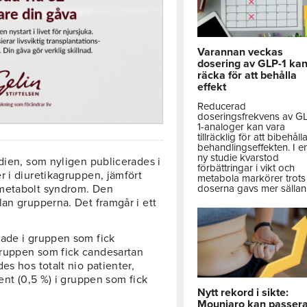
Varannan veckas
dosering av GLP-1 ka
räcka för att behålla
effekt
Reducerad
doseringsfrekvens av G
1-analoger kan vara
tillräcklig för att bibehåll
behandlingseffekten. I e
ny studie kvarstod
dien, som nyligen publicerades i
förbättringar i vikt och
r i diuretikagruppen, jämfört
metabola markörer trots 
 metabolt syndrom. Den
doserna gavs mer sällan
lan grupperna. Det framgår i ett
kade i gruppen som fick
gruppen som fick candesartan
es hos totalt nio patienter,
ent (0,5 %) i gruppen som fick
Nytt rekord i sikte:
Mounjaro kan passer