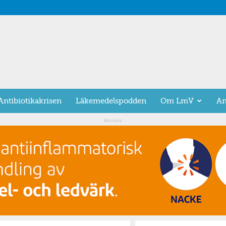
Antibiotikakrisen
Läkemedelspodden
Om LmV
An
Annons