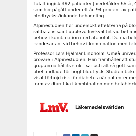
Totalt ingick 392 patienter (medelålder 55 år,
som har pågått under ett år. 94 procent av pati
blodtryckssänkande behandling.
Alpinestudien har undersökt effekterna på blod
saltbalans samt upplevd livskvalitet vid behan
behov i kombination med atenolol. Denna beh
candesartan, vid behov i kombination med fel
Professor Lars Hjalmar Lindholm, Umeå universi
prövare i Alpinestudien. Han framhåller att st
grupperna hållits strikt isär och att så gott som
obehandlade för högt blodtryck. Studien bekräf
visat förhöjd risk för diabetes när patienter m
form av diuretika i kombination med betablock
Läkemedelsvärlden