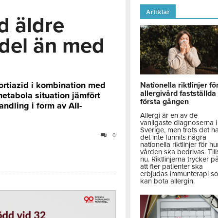
Artiklar
d äldre
del än med
ortiazid i kombination med
Nationella riktlinjer fö
allergivård fastställda
etabola situation jämfört
första gången
dling i form av AII-
Allergi är en av de
vanligaste diagnoserna i
Sverige, men trots det h
0
det inte funnits några
nationella riktlinjer för hu
vården ska bedrivas. Till
nu. Riktlinjerna trycker p
att fler patienter ska
erbjudas immunterapi s
kan bota allergin.