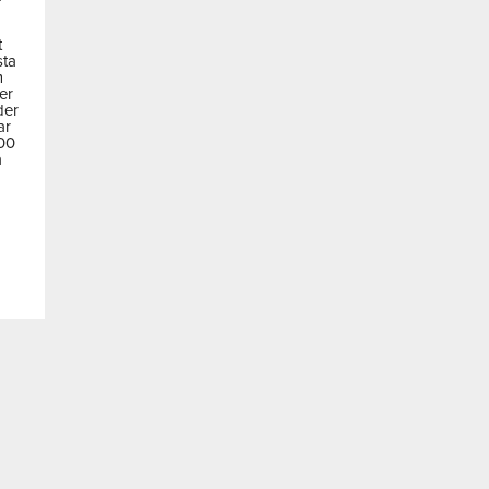
t
sta
m
der
der
ar
600
a