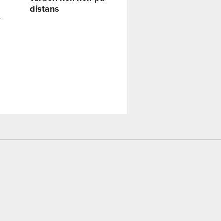
distans
r