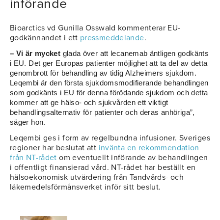
införande
Bioarctics vd Gunilla Osswald kommenterar EU-
godkännandet i ett
pressmeddelande
.
– Vi är mycket
glada över att lecanemab äntligen godkänts
i EU. Det ger Europas patienter möjlighet att ta del av detta
genombrott för behandling av tidig Alzheimers sjukdom.
Leqembi är den första sjukdomsmodifierande behandlingen
som godkänts i EU för denna förödande sjukdom och detta
kommer att ge hälso- och sjukvården ett viktigt
behandlingsalternativ för patienter och deras anhöriga”,
säger hon.
Leqembi ges i form av regelbundna infusioner. Sveriges
regioner har beslutat att
invänta en rekommendation
från NT-rådet
om eventuellt införande av behandlingen
i offentligt finansierad vård. NT-rådet har beställt en
hälsoekonomisk utvärdering från Tandvårds- och
läkemedelsförmånsverket inför sitt beslut.