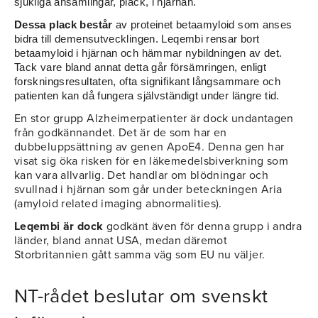
sjukliga ansamlingar, plack, i hjärnan.
Dessa plack består
av proteinet betaamyloid som anses
bidra till demensutvecklingen. Leqembi rensar bort
betaamyloid i hjärnan och hämmar nybildningen av det.
Tack vare bland annat detta går försämringen, enligt
forskningsresultaten, ofta signifikant långsammare och
patienten kan då fungera självständigt under längre tid.
En stor grupp Alzheimerpatienter är dock undantagen
från godkännandet. Det är de som har en
dubbeluppsättning av genen ApoE4. Denna gen har
visat sig öka risken för en läkemedelsbiverkning som
kan vara allvarlig. Det handlar om blödningar och
svullnad i hjärnan som går under beteckningen Aria
(amyloid related imaging abnormalities).
Leqembi är dock
godkänt även för denna grupp i andra
länder, bland annat USA, medan däremot
Storbritannien gått samma väg som EU nu väljer.
NT-rådet beslutar om svenskt