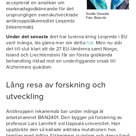
accepterat en ansökan om
marknadsgodkännande för det
ursprungligen svenskutvecklade
Gunilla Osswald.
Foto: Bioarctic
antikroppsläkemedlet Leqembi
(lekanemab).
Under det senaste
året har turerna kring Leqembi i EU
varit många, läs gärna mer om detta
här
. Men nu står
det till slut klart att de 27 EU-länderna samt Norge,
Island och Liechtenstein får sin första godkända
behandling riktad mot en underliggande orsak till
Alzheimers sjukdom.
Lång resa av forskning och
utveckling
Antikroppen lekanemab bar under många år
arbetsnamnet BAN2401. Den bygger på forskning av
professor Lars Lannfelt vid Uppsala universitet. Han
upptäckte den så kallade arktiska mutationen hos
familjer med ärftlig Alzheimers sjukdom och dessa fynd