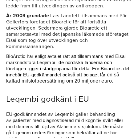
ledde fram till utvecklingen av antikroppen.
År 2003 grundade
Lars Lannfelt tillsammans med Pär
Gellerfors företaget Bioarctic för att fortsätta
utvecklingen. Sedermera gjorde Bioarctic ett
samarbetsavtal med det japanska läkemedelsföretaget
Eisai som tog över utvecklingen och
kommersialiseringen.
BioArctic har enligt avtalet rätt att tillsammans med Eisai
marknadsföra Leqembi i
de nordiska länderna och
företagen ligger i startgroparna för detta. För Bioarctics del
en så
innebär EU-godkännandet också att bolaget får
kallad milstolpeersättning om 20 miljoner euro.
Leqembi godkänt i EU
EU-godkännandet av Leqembi gäller behandling
av
patienter med diagnostiserad mild kognitiv svikt eller
mild demens till följd av Alzheimers sjukdom. De måste
gått igenom undersökningar som bekräftar att de har