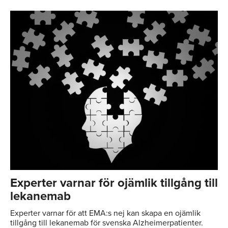
Experter varnar för ojämlik tillgång till
lekanemab
Experter varnar för att EMA:s nej kan skapa en ojämlik
tillgång till lekanemab för svenska Alzheimerpatienter.