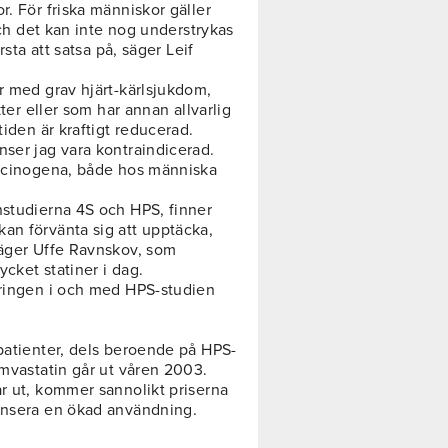
r. För friska människor gäller
 och det kan inte nog understrykas
rsta att satsa på, säger Leif
r med grav hjärt-kärlsjukdom,
kter eller som har annan allvarlig
tiden är kraftigt reducerad.
nser jag vara kontraindicerad.
arcinogena, både hos människa
nstudierna 4S och HPS, finner
an förvänta sig att upptäcka,
säger Uffe Ravnskov, som
ycket statiner i dag.
öringen i och med HPS-studien
kpatienter, dels beroende på HPS-
imvastatin går ut våren 2003.
år ut, kommer sannolikt priserna
pensera en ökad användning.