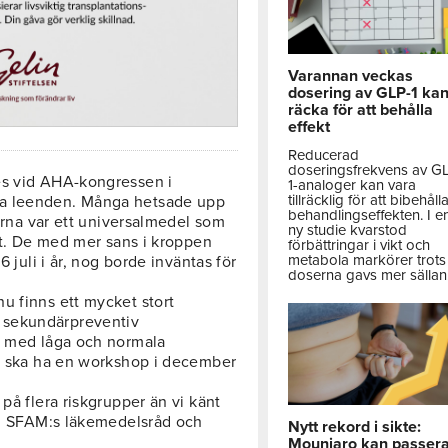
Varannan veckas
dosering av GLP-1 ka
räcka för att behålla
effekt
Reducerad
doseringsfrekvens av G
es vid AHA-kongressen i
1-analoger kan vara
tillräcklig för att bibehåll
da leenden. Många hetsade upp
behandlingseffekten. I e
nerna var ett universalmedel som
ny studie kvarstod
net. De med mer sans i kroppen
förbättringar i vikt och
metabola markörer trots 
6 juli i år, nog borde inväntas för
doserna gavs mer sällan
u finns ett mycket stort
 sekundärpreventiv
er med låga och normala
et ska ha en workshop i december
på flera riskgrupper än vi känt
e i SFAM:s läkemedelsråd och
Nytt rekord i sikte:
Mounjaro kan passer