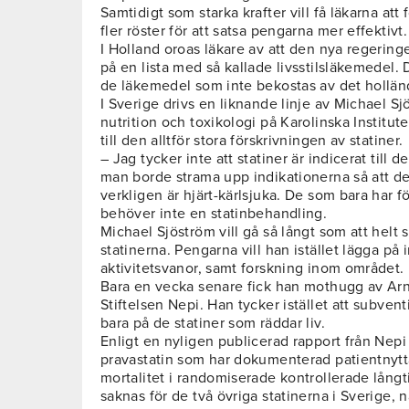
Samtidigt som starka krafter vill få läkarna att f
fler röster för att satsa pengarna mer effektivt.
I Holland oroas läkare av att den nya regering
på en lista med så kallade livsstilsläkemedel. 
de läkemedel som inte bekostas av det hollä
I Sverige drivs en liknande linje av Michael S
nutrition och toxikologi på Karolinska Institutet
till den alltför stora förskrivningen av statiner.
– Jag tycker inte att statiner är indicerat till 
man borde strama upp indikationerna så att 
verkligen är hjärt-kärlsjuka. De som bara har 
behöver inte en statinbehandling.
Michael Sjöström vill gå så långt som att helt
statinerna. Pengarna vill han istället lägga på
aktivitetsvanor, samt forskning inom området.
Bara en vecka senare fick han mothugg av Arn
Stiftelsen Nepi. Han tycker istället att subve
bara på de statiner som räddar liv.
Enligt en nyligen publicerad rapport från Nepi
pravastatin som har dokumenterad patientnyt
mortalitet i randomiserade kontrollerade lång
saknas för de två övriga statinerna i Sverige, 