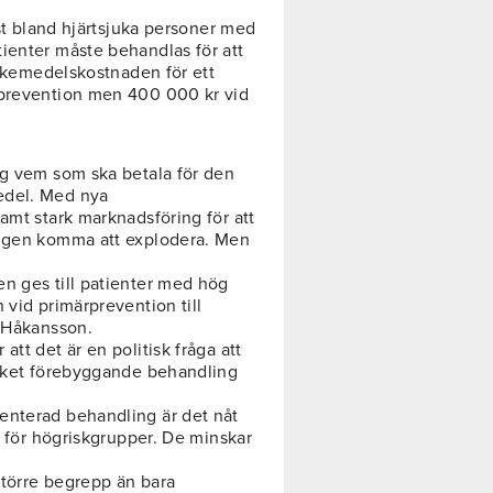
rst bland hjärtsjuka personer med
ienter måste behandlas för att
 läkemedelskostnaden för ett
rprevention men 400 000 kr vid
ng vem som ska betala för den
edel. Med nya
amt stark marknadsföring för att
ligen komma att explodera. Men
n ges till patienter med hög
 vid primärprevention till
n Håkansson.
tt det är en politisk fråga att
ycket förebyggande behandling
enterad behandling är det nåt
n för högriskgrupper. De minskar
större begrepp än bara