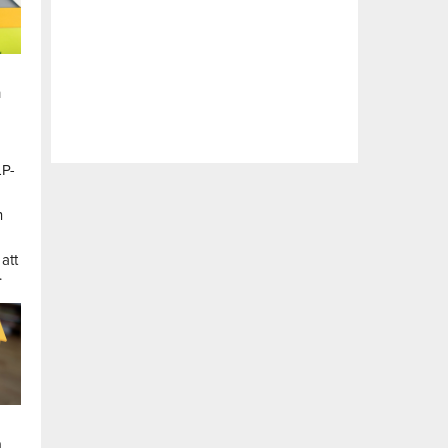
n
LP-
a
n
att
.
a