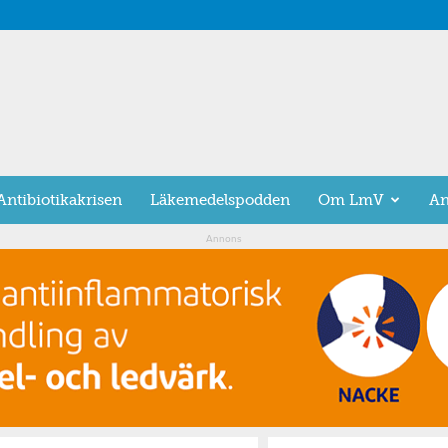
Antibiotikakrisen
Läkemedelspodden
Om LmV
An
Annons