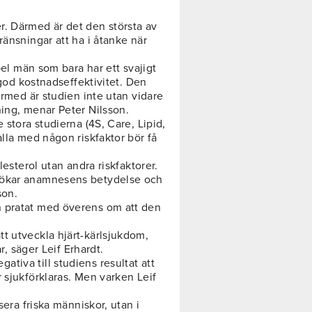
r. Därmed är det den största av
ränsningar att ha i åtanke när
pel män som bara har ett svajigt
 god kostnadseffektivitet. Den
ärmed är studien inte utan vidare
ning, menar Peter Nilsson.
 stora studierna (4S, Care, Lipid,
alla med någon riskfaktor bör få
lesterol utan andra riskfaktorer.
 ökar anamnesens betydelse och
son.
n pratat med överens om att den
t utveckla hjärt-kärlsjukdom,
r, säger Leif Erhardt.
tiva till studiens resultat att
 sjukförklaras. Men varken Leif
sera friska människor, utan i