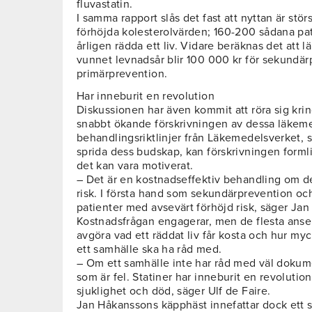
fluvastatin.
I samma rapport slås det fast att nyttan är stö
förhöjda kolesterolvärden; 160-200 sådana pat
årligen rädda ett liv. Vidare beräknas det att
vunnet levnadsår blir 100 000 kr för sekundä
primärprevention.
Har inneburit en revolution
Diskussionen har även kommit att röra sig kri
snabbt ökande förskrivningen av dessa läkem
behandlingsriktlinjer från Läkemedelsverket, s
sprida dess budskap, kan förskrivningen form
det kan vara motiverat.
– Det är en kostnadseffektiv behandling om de
risk. I första hand som sekundärprevention och
patienter med avsevärt förhöjd risk, säger Ja
Kostnadsfrågan engagerar, men de flesta anser a
avgöra vad ett räddat liv får kosta och hur m
ett samhälle ska ha råd med.
– Om ett samhälle inte har råd med väl dokum
som är fel. Statiner har inneburit en revolutio
sjuklighet och död, säger Ulf de Faire.
Jan Håkanssons käpphäst innefattar dock ett 