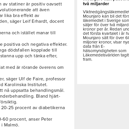
två miljarder
 av statiner är positiv oavsett
evolutionerande att även
Viktnedgångsläkemedle
 lika bra effekt av
Mounjaro kan bli det för
läkemedlet i Sverige so
en, säger Leif Erhardt, docent
säljer för över två miljar
kronor per år. Redan un
nerna och istället manar till
det första kvartalet i år h
Mounjaro sålt för över 
miljoner kronor, visar ny
 positiva och negativa effekter.
data från E-
nga dödsfallen kopplade till
hälsomyndigheten som
Läkemedelsvärlden tagit
 stanna upp och tänka efter,
fram.
lat med är rörande överens om
ner, säger Ulf de Faire, professor
d Karolinska Institutet.
tt nå uppsatta behandlingsmål.
underbehandling. Bland hjärt-
örsiktig.
t 20-25 procent av diabetikerna
0-60 procent, anser Peter
 i Malmö.