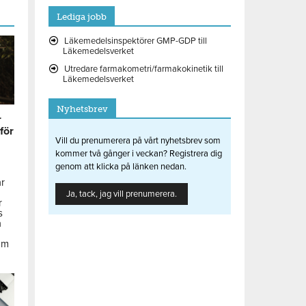
Lediga jobb
Läkemedelsinspektörer GMP-GDP till
Läkemedelsverket
Utredare farmakometri/farmakokinetik till
Läkemedelsverket
Nyhetsbrev
r
 för
Vill du prenumerera på vårt nyhetsbrev som
kommer två gånger i veckan? Registrera dig
genom att klicka på länken nedan.
ar
Ja, tack, jag vill prenumerera.
r
s
å
om