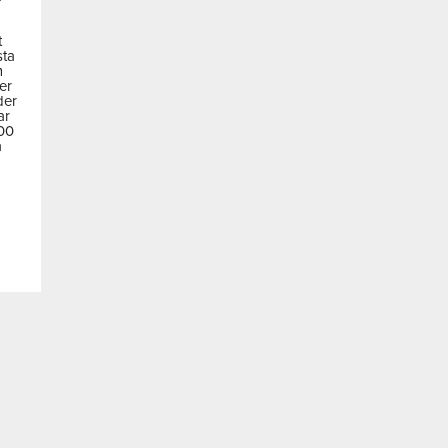
t
sta
m
der
der
ar
600
a