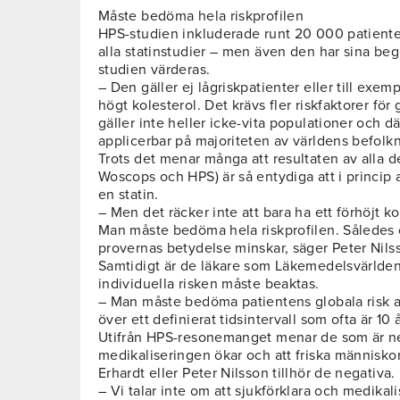
Måste bedöma hela riskprofilen
HPS-studien inkluderade runt 20 000 patiente
alla statinstudier – men även den har sina beg
studien värderas.
– Den gäller ej lågriskpatienter eller till exem
högt kolesterol. Det krävs fler riskfaktorer för
gäller inte heller icke-vita populationer och d
applicerbar på majoriteten av världens befolk
Trots det menar många att resultaten av alla de
Woscops och HPS) är så entydiga att i princip 
en statin.
– Men det räcker inte att bara ha ett förhöjt ko
Man måste bedöma hela riskprofilen. Således
provernas betydelse minskar, säger Peter Nils
Samtidigt är de läkare som Läkemedelsvärlde
individuella risken måste beaktas.
– Man måste bedöma patientens globala risk at
över ett definierat tidsintervall som ofta är 10 å
Utifrån HPS-resonemanget menar de som är nega
medikaliseringen ökar och att friska människor
Erhardt eller Peter Nilsson tillhör de negativa.
– Vi talar inte om att sjukförklara och medikali