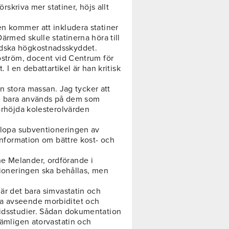
örskriva mer statiner, höjs allt
en kommer att inkludera statiner
Därmed skulle statinerna höra till
ndska högkostnadsskyddet.
jöström, docent vid Centrum för
. I en debattartikel är han kritisk
den stora massan. Jag tycker att
de bara används på dem som
förhöjda kolesterolvärden
 slopa subventioneringen av
 information om bättre kost- och
e Melander, ordförande i
ntioneringen ska behållas, men
 är det bara simvastatin och
ta avseende morbiditet och
tidsstudier. Sådan dokumentation
nämligen atorvastatin och