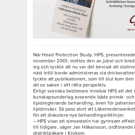
När Heart Protection Study, HPS, presenterad
november 2001, möttes den av jubel och bre
sig och tyckte att nu var det bevisat att stati
näst intill borde administreras via dricksvatt
tyckte att publikationen, som till slut kom den 
att se saken i sitt rätta perspektiv.
Enligt svenska bedömare innebär HPS att det n
kunskapsunderlag avseende både primär- och
lipidreglerande behandling, även för patient
lipidnivåer. Så pass stort att Läkemedelsverk
för att diskutera nya behandlingsriktlinjer.
– HPS visar att simvastatin har gynnsam effekt 
till tidigare, säger Jan Håkansson, ordförand
distriktsläkare i Krokom.