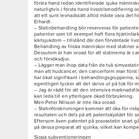
första hand redan identifierade sjuka människo
naturligtvis i första hand livsstilsmodifiering
att ett sunt levnadssätt alltid måste vara det fö
Erhardt.
– Statinbehandling bör reserveras för patiente
patienter som till exempel haft flera hjärtinfar
kärlsjukdom – tillstånd där den förväntade livs
Behandling av friska människor med statiner a
Dessutom är han oroad för att statinerna är c
och försöksdjur.
– Lägger man ihop data från de två simvastati
man att hudcancer, den cancerform man först k
har ökat signifikant i behandlingsgrupperna, 
egentligen tycker att det skrivs ut på tok för m
– Jag är rädd för att den intensiva marknadsf
kan leda till en ytterligare ökad förbrukning.
Men Peter Nilsson är inte lika oroad.
– Statinförskrivningen kommer att öka för ris
resultaten och dels på att patentskyddet för s
Eftersom även patentet på pravastatin snart g
på dessa preparat att sjunka, vilket kan kom
Slopa subventioneringen