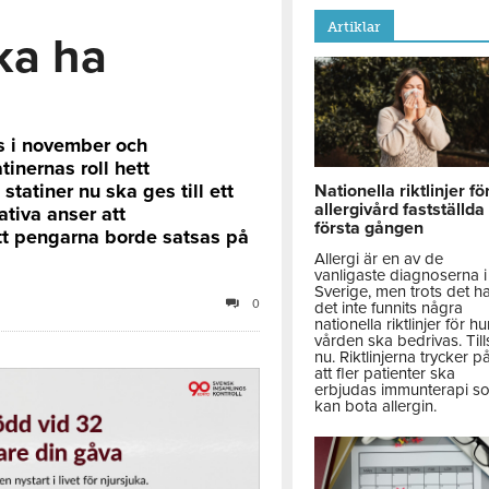
Artiklar
ska ha
s i november och
tinernas roll hett
statiner nu ska ges till ett
Nationella riktlinjer fö
allergivård fastställda
tiva anser att
första gången
att pengarna borde satsas på
Allergi är en av de
vanligaste diagnoserna i
Sverige, men trots det h
0
det inte funnits några
nationella riktlinjer för hu
vården ska bedrivas. Till
nu. Riktlinjerna trycker p
att fler patienter ska
erbjudas immunterapi s
kan bota allergin.