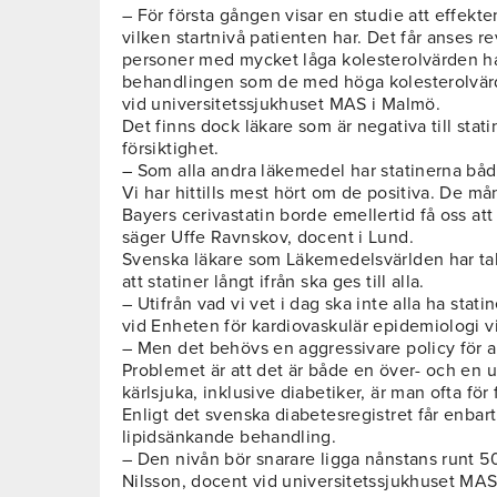
– För första gången visar en studie att effekten
vilken startnivå patienten har. Det får anses r
personer med mycket låga kolesterolvärden har
behandlingen som de med höga kolesterolvärd
vid universitetssjukhuset MAS i Malmö.
Det finns dock läkare som är negativa till stati
försiktighet.
– Som alla andra läkemedel har statinerna både
Vi har hittills mest hört om de positiva. De må
Bayers cerivastatin borde emellertid få oss att
säger Uffe Ravnskov, docent i Lund.
Svenska läkare som Läkemedelsvärlden har ta
att statiner långt ifrån ska ges till alla.
– Utifrån vad vi vet i dag ska inte alla ha stati
vid Enheten för kardiovaskulär epidemiologi vi
– Men det behövs en aggressivare policy för a
Problemet är att det är både en över- och en 
kärlsjuka, inklusive diabetiker, är man ofta för f
Enligt det svenska diabetesregistret får enbar
lipidsänkande behandling.
– Den nivån bör snarare ligga nånstans runt 5
Nilsson, docent vid universitetssjukhuset MAS