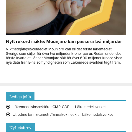
Nytt rekord i sikte: Mounjaro kan passera två miljarder
Viktnedgångsläkemedlet Mounjaro kan bli det första läkemedlet i
Sverige som säljer för över två miljarder kronor per år. Redan under det
första kvartalet i år har Mounjaro sålt för över 600 miljoner kronor, visar
nya data från E-hälsomyndigheten som Läkemedelsvärlden tagit fram.
Lediga jobb
Läkemedelsinspektörer GMP-GDP till Läkemedelsverket
Utredare farmakometri/farmakokinetik till Läkemedelsverket
Nyhetsbrev