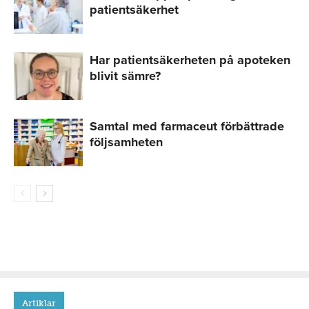
patientsäkerhet
Har patientsäkerheten på apoteken
blivit sämre?
Samtal med farmaceut förbättrade
följsamheten
Artiklar