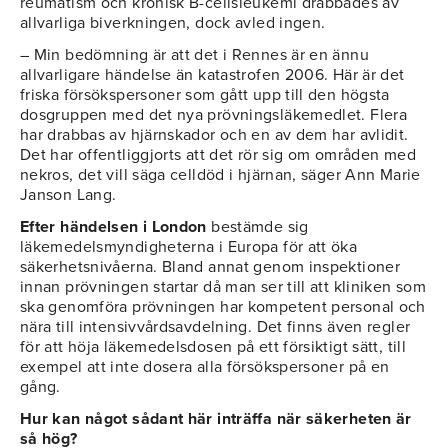
reumatism och kronisk B-cellsleukemi drabbades av
allvarliga biverkningen, dock avled ingen.
– Min bedömning är att det i Rennes är en ännu
allvarligare händelse än katastrofen 2006. Här är det
friska försökspersoner som gått upp till den högsta
dosgruppen med det nya prövningsläkemedlet. Flera
har drabbas av hjärnskador och en av dem har avlidit.
Det har offentliggjorts att det rör sig om områden med
nekros, det vill säga celldöd i hjärnan, säger Ann Marie
Janson Lang.
Efter händelsen i London
bestämde sig
läkemedelsmyndigheterna i Europa för att öka
säkerhetsnivåerna. Bland annat genom inspektioner
innan prövningen startar då man ser till att kliniken som
ska genomföra prövningen har kompetent personal och
nära till intensivvårdsavdelning. Det finns även regler
för att höja läkemedelsdosen på ett försiktigt sätt, till
exempel att inte dosera alla försökspersoner på en
gång.
Hur kan något sådant här inträffa när säkerheten är
så hög?