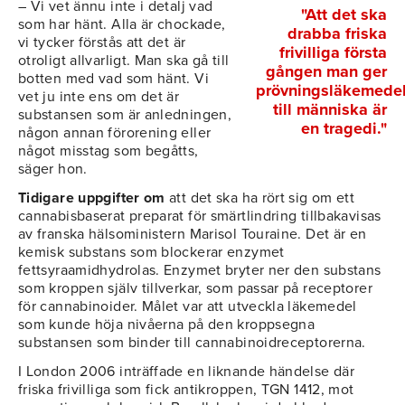
– Vi vet ännu inte i detalj vad
"Att det ska
som har hänt. Alla är chockade,
drabba friska
vi tycker förstås att det är
frivilliga första
otroligt allvarligt. Man ska gå till
gången man ger
botten med vad som hänt. Vi
prövningsläkemede
vet ju inte ens om det är
till människa är
substansen som är anledningen,
en tragedi."
någon annan förorening eller
något misstag som begåtts,
säger hon.
Tidigare uppgifter om
att det ska ha rört sig om ett
cannabisbaserat preparat för smärtlindring tillbakavisas
av franska hälsoministern Marisol Touraine. Det är en
kemisk substans som blockerar enzymet
fettsyraamidhydrolas. Enzymet bryter ner den substans
som kroppen själv tillverkar, som passar på receptorer
för cannabinoider. Målet var att utveckla läkemedel
som kunde höja nivåerna på den kroppsegna
substansen som binder till cannabinoidreceptorerna.
I London 2006 inträffade en liknande händelse där
friska frivilliga som fick antikroppen, TGN 1412, mot