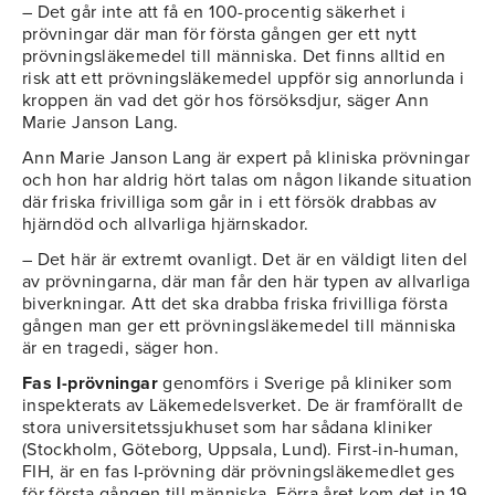
– Det går inte att få en 100-procentig säkerhet i
prövningar där man för första gången ger ett nytt
prövningsläkemedel till människa. Det finns alltid en
risk att ett prövningsläkemedel uppför sig annorlunda i
kroppen än vad det gör hos försöksdjur, säger Ann
Marie Janson Lang.
Ann Marie Janson Lang är expert på kliniska prövningar
och hon har aldrig hört talas om någon likande situation
där friska frivilliga som går in i ett försök drabbas av
hjärndöd och allvarliga hjärnskador.
– Det här är extremt ovanligt. Det är en väldigt liten del
av prövningarna, där man får den här typen av allvarliga
biverkningar. Att det ska drabba friska frivilliga första
gången man ger ett prövningsläkemedel till människa
är en tragedi, säger hon.
Fas I-prövningar
genomförs i Sverige på kliniker som
inspekterats av Läkemedelsverket. De är framförallt de
stora universitetssjukhuset som har sådana kliniker
(Stockholm, Göteborg, Uppsala, Lund). First-in-human,
FIH, är en fas I-prövning där prövningsläkemedlet ges
för första gången till människa. Förra året kom det in 19