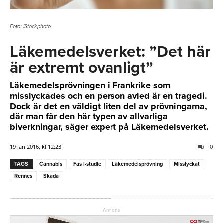
Foto: iStockphoto
Läkemedelsverket: ”Det här
är extremt ovanligt”
Läkemedelsprövningen i Frankrike som
misslyckades och en person avled är en tragedi.
Dock är det en väldigt liten del av prövningarna,
där man får den här typen av allvarliga
biverkningar, säger expert på Läkemedelsverket.
19 jan 2016, kl 12:23
0
TAGS
Cannabis
Fas i-studie
Läkemedelsprövning
Misslyckat
Rennes
Skada
Annons