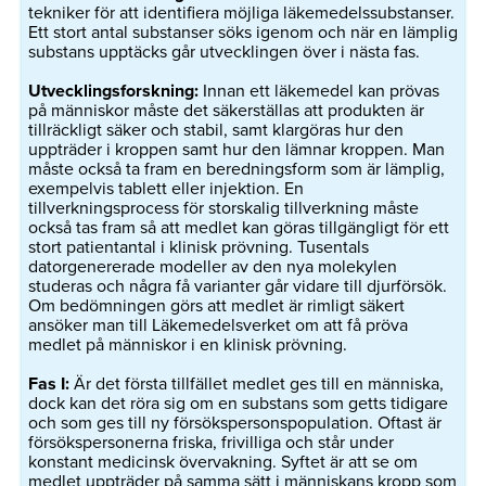
tekniker för att identifiera möjliga läkemedelssubstanser.
Ett stort antal substanser söks igenom och när en lämplig
substans upptäcks går utvecklingen över i nästa fas.
Utvecklingsforskning:
Innan ett läkemedel kan prövas
på människor måste det säkerställas att produkten är
tillräckligt säker och stabil, samt klargöras hur den
uppträder i kroppen samt hur den lämnar kroppen. Man
måste också ta fram en beredningsform som är lämplig,
exempelvis tablett eller injektion. En
tillverkningsprocess för storskalig tillverkning måste
också tas fram så att medlet kan göras tillgängligt för ett
stort patientantal i klinisk prövning. Tusentals
datorgenererade modeller av den nya molekylen
studeras och några få varianter går vidare till djurförsök.
Om bedömningen görs att medlet är rimligt säkert
ansöker man till Läkemedelsverket om att få pröva
medlet på människor i en klinisk prövning.
Fas I:
Är det första tillfället medlet ges till en människa,
dock kan det röra sig om en substans som getts tidigare
och som ges till ny försökspersonspopulation. Oftast är
försökspersonerna friska, frivilliga och står under
konstant medicinsk övervakning. Syftet är att se om
medlet uppträder på samma sätt i människans kropp som