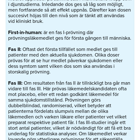
i djurstudierna. Inledande dos ges så låg som möjligt,
men fortfarande så att effekt uppnås. Därefter kan dosen
succesivt höjas till den nivå som är tänkt att användas
vid kliniskt bruk.
First-in-human:
är en fas I-prövning där
prövningsläkemedlet ges för första gången till människa.
Fas II:
Oftast det första tillfället som medlet ges till
patienter med den aktuella sjukdomen. Olika doser
prövas för at se hur medlet påverkar sjukdomen eller
dess symtom samt vilken dos som ska användas i
storskalig prövning.
Fas III:
Om resultaten från fas II är tillräckligt bra går man
vidare till fas III. Här prövas läkemedelskandidaten ofta
mot placebo, eller ett redan godkänt läkemedel för
samma sjukdomstillstånd. Prövningen görs
dubbelblindad, randomiserad, vilket betyder att
patienterna fördelats slumpvis mellan de olika
läkemedlen och varken läkare eller patienter vet vilket
preparat respektive patient får. I fas III-studier ingår ett
stort antal patienter, vilket är nödvändigt för att få ett bra
underlag för statistiska analyser. Om läkemedlet verkar
lovande görs ytterligare prövningar för att säkerställa