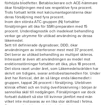
förhöjda blodfetter. Betablockerare och ACE-hämmare
ökar försäljningen med sex respektive fyra procent.
Trots fortsatt kritik mot kalciumantagonisterna ökar
deras försäljning med fyra procent.
Inom den största ATC-gruppen (N) fortsätter
försäljningen att öka för SSRI-preparaten med 15
procent. Underdiagnostik och inadekvat behandling
verkar ge utrymme för utökad användning av dessa
läkemedel.
Sett till definierade dygnsdoser, DDD, ökar
användningen av interferoner mest med 37 procent.
Det beror av utökad behandling av multipel skleros.
Intressant är även att användningen av medel mot
erektionsstörningar fortsätter att öka, plus 18 procent.
Det stora raset under året, som Läkemedelsvärlden har
skrivit om tidigare, svarar antiobesitasmedlen för. Under
året har Xenical, det än så länge enda läkemedlet i
gruppen, tappat 26 procent i försäljning. Utebliven
klinisk effekt och en trolig överförskrivning i början är
sannolika skäl till nedgången. Försäljningen var dock
fortsatt dubbelt så stor till kvinnor jämfört med män
vilket inte motsvaras av en lika stor skillnad i fetma.