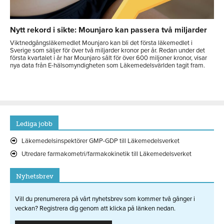
Nytt rekord i sikte: Mounjaro kan passera två miljarder
Viktnedgångsläkemedlet Mounjaro kan bli det första läkemedlet i
Sverige som säljer för över två miljarder kronor per år. Redan under det
första kvartalet i år har Mounjaro sålt för över 600 miljoner kronor, visar
nya data från E-hälsomyndigheten som Läkemedelsvärlden tagit fram.
Lediga jobb
Läkemedelsinspektörer GMP-GDP till Läkemedelsverket
Utredare farmakometri/farmakokinetik till Läkemedelsverket
Nyhetsbrev
Vill du prenumerera på vårt nyhetsbrev som kommer två gånger i
veckan? Registrera dig genom att klicka på länken nedan.