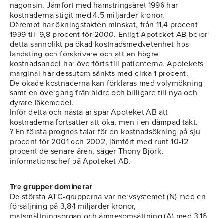
någonsin. Jämfört med hamstringsåret 1996 har
kostnaderna stigit med 4,5 miljarder kronor.
Däremot har ökningstakten minskat, från 11,4 procent
1999 till 9,8 procent för 2000. Enligt Apoteket AB beror
detta sannolikt på ökad kostnadsmedvetenhet hos
landsting och förskrivare och att en högre
kostnadsandel har överförts till patienterna. Apotekets
marginal har dessutom sänkts med cirka 1 procent.
De ökade kostnaderna kan förklaras med volymökning
samt en övergång från äldre och billigare till nya och
dyrare läkemedel.
Inför detta och nästa år spår Apoteket AB att
kostnaderna fortsätter att öka, men i en dämpad takt.
? En första prognos talar för en kostnadsökning på sju
procent för 2001 och 2002, jämfört med runt 10-12
procent de senare åren, säger Thony Björk,
informationschef på Apoteket AB.
Tre grupper dominerar
De största ATC-grupperna var nervsystemet (N) med en
försäljning på 3,84 miljarder kronor,
matsmältningsorgan och ämnesomsättning (A) med 3,16