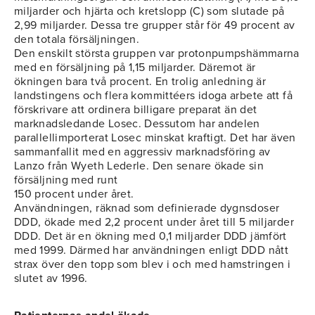
miljarder och hjärta och kretslopp (C) som slutade på
2,99 miljarder. Dessa tre grupper står för 49 procent av
den totala försäljningen.
Den enskilt största gruppen var protonpumpshämmarna
med en försäljning på 1,15 miljarder. Däremot är
ökningen bara två procent. En trolig anledning är
landstingens och flera kommittéers idoga arbete att få
förskrivare att ordinera billigare preparat än det
marknadsledande Losec. Dessutom har andelen
parallellimporterat Losec minskat kraftigt. Det har även
sammanfallit med en aggressiv marknadsföring av
Lanzo från Wyeth Lederle. Den senare ökade sin
försäljning med runt
150 procent under året.
Användningen, räknad som definierade dygnsdoser
DDD, ökade med 2,2 procent under året till 5 miljarder
DDD. Det är en ökning med 0,1 miljarder DDD jämfört
med 1999. Därmed har användningen enligt DDD nått
strax över den topp som blev i och med hamstringen i
slutet av 1996.