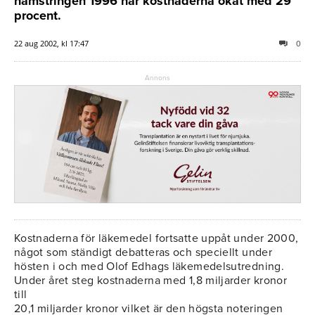
hamstringen 1996 har kostnaderna ökat med 29
procent.
22 aug 2002, kl 17:47
0
Annons
Kostnaderna för läkemedel fortsatte uppåt under 2000,
något som ständigt debatteras och speciellt under
hösten i och med Olof Edhags läkemedelsutredning.
Under året steg kostnaderna med 1,8 miljarder kronor
till
20,1 miljarder kronor vilket är den högsta noteringen