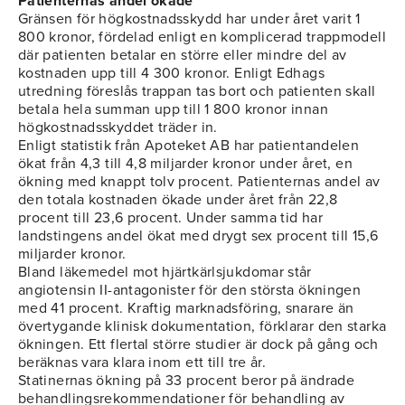
Patienternas andel ökade
Gränsen för högkostnadsskydd har under året varit 1
800 kronor, fördelad enligt en komplicerad trappmodell
där patienten betalar en större eller mindre del av
kostnaden upp till 4 300 kronor. Enligt Edhags
utredning föreslås trappan tas bort och patienten skall
betala hela summan upp till 1 800 kronor innan
högkostnadsskyddet träder in.
Enligt statistik från Apoteket AB har patientandelen
ökat från 4,3 till 4,8 miljarder kronor under året, en
ökning med knappt tolv procent. Patienternas andel av
den totala kostnaden ökade under året från 22,8
procent till 23,6 procent. Under samma tid har
landstingens andel ökat med drygt sex procent till 15,6
miljarder kronor.
Bland läkemedel mot hjärtkärlsjukdomar står
angiotensin II-antagonister för den största ökningen
med 41 procent. Kraftig marknadsföring, snarare än
övertygande klinisk dokumentation, förklarar den starka
ökningen. Ett flertal större studier är dock på gång och
beräknas vara klara inom ett till tre år.
Statinernas ökning på 33 procent beror på ändrade
behandlingsrekommendationer för behandling av