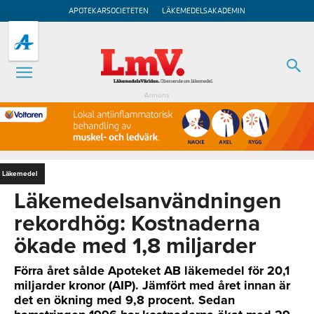
APOTEKARSOCIETETEN
LÄKEMEDELSAKADEMIN
Annons
Läkemedel
Läkemedelsanvändningen
rekordhög: Kostnaderna
ökade med 1,8 miljarder
Förra året sålde Apoteket AB läkemedel för 20,1
miljarder kronor (AIP). Jämfört med året innan är
det en ökning med 9,8 procent. Sedan