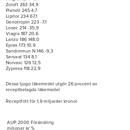
Zoloft 263 34,9
Plendil 245 4,7
Lipitor 234 67,1
Genotropin 223 -7,1
Losec 214 -35,9
Viagra 187 20,6
Lanzo 186 148,0
Eprex 173 10,9
Sandimmun N 146 -9,3
Seroxat 134 8,1
Norvasc 126 12,5
Zyprexa 118 22,9
Dessa tjugo läkemedel utgör 26 procent av
receptbelagda läkemedel
Receptfritt för 1,9 miljarder kronor
AUP 2000 Förändring
miljoner kr %