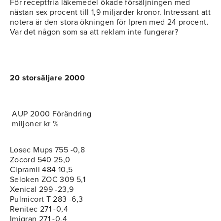
För receptfria läkemedel ökade försäljningen med
nästan sex procent till 1,9 miljarder kronor. Intressant att
notera är den stora ökningen för Ipren med 24 procent.
Var det någon som sa att reklam inte fungerar?
20 storsäljare 2000
AUP 2000 Förändring
miljoner kr %
Losec Mups 755 -0,8
Zocord 540 25,0
Cipramil 484 10,5
Seloken ZOC 309 5,1
Xenical 299 -23,9
Pulmicort T 283 -6,3
Renitec 271 -0,4
Imigran 271 -0,4