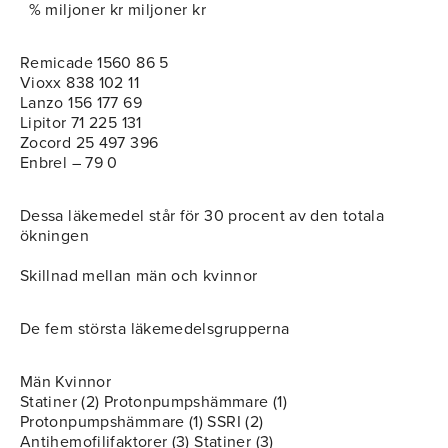
% miljoner kr miljoner kr
Remicade 1560 86 5
Vioxx 838 102 11
Lanzo 156 177 69
Lipitor 71 225 131
Zocord 25 497 396
Enbrel – 79 0
Dessa läkemedel står för 30 procent av den totala
ökningen
Skillnad mellan män och kvinnor
De fem största läkemedelsgrupperna
Män Kvinnor
Statiner (2) Protonpumpshämmare (1)
Protonpumpshämmare (1) SSRI (2)
Antihemofilifaktorer (3) Statiner (3)