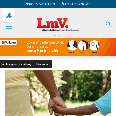
APOTEKARSOCIETETEN
LÄKEMEDELSAKADEMIN
Annons
Forskning och utveckling
Läkemedel