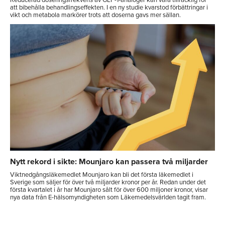
att bibehålla behandlingseffekten. I en ny studie kvarstod förbättringar i
vikt och metabola markörer trots att doserna gavs mer sällan.
Nytt rekord i sikte: Mounjaro kan passera två miljarder
Viktnedgångsläkemedlet Mounjaro kan bli det första läkemedlet i
Sverige som säljer för över två miljarder kronor per år. Redan under det
första kvartalet i år har Mounjaro sålt för över 600 miljoner kronor, visar
nya data från E-hälsomyndigheten som Läkemedelsvärlden tagit fram.