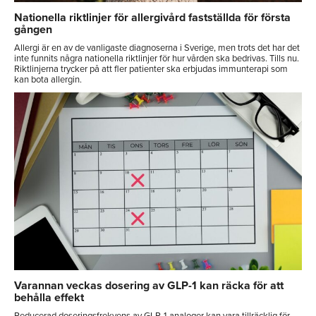
Nationella riktlinjer för allergivård fastställda för första
gången
Allergi är en av de vanligaste diagnoserna i Sverige, men trots det har det
inte funnits några nationella riktlinjer för hur vården ska bedrivas. Tills nu.
Riktlinjerna trycker på att fler patienter ska erbjudas immunterapi som
kan bota allergin.
Varannan veckas dosering av GLP-1 kan räcka för att
behålla effekt
Reducerad doseringsfrekvens av GLP-1-analoger kan vara tillräcklig för