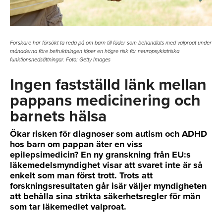
Forskare har försökt ta reda på om barn till fäder som behandlats med valproat under
månaderna före befruktningen löper en högre risk för neuropsykiatriska
funktionsnedsättningar. Foto: Getty Images
Ingen fastställd länk mellan
pappans medicinering och
barnets hälsa
Ökar risken för diagnoser som autism och ADHD
hos barn om pappan äter en viss
epilepsimedicin? En ny granskning från EU:s
läkemedelsmyndighet visar att svaret inte är så
enkelt som man först trott. Trots att
forskningsresultaten går isär väljer myndigheten
att behålla sina strikta säkerhetsregler för män
som tar läkemedlet valproat.