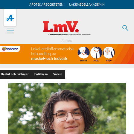
APOTEKARSOCIETETEN
LÄKEMEDELSAKADEMIN
Annons
Beslut och riktlinjer
Folkhälsa
Vaccin