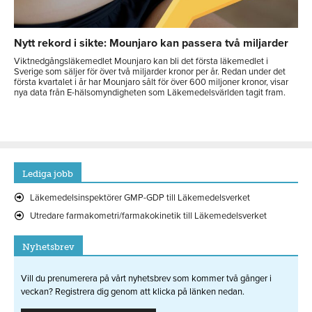
Nytt rekord i sikte: Mounjaro kan passera två miljarder
Viktnedgångsläkemedlet Mounjaro kan bli det första läkemedlet i
Sverige som säljer för över två miljarder kronor per år. Redan under det
första kvartalet i år har Mounjaro sålt för över 600 miljoner kronor, visar
nya data från E-hälsomyndigheten som Läkemedelsvärlden tagit fram.
Lediga jobb
Läkemedelsinspektörer GMP-GDP till Läkemedelsverket
Utredare farmakometri/farmakokinetik till Läkemedelsverket
Nyhetsbrev
Vill du prenumerera på vårt nyhetsbrev som kommer två gånger i
veckan? Registrera dig genom att klicka på länken nedan.