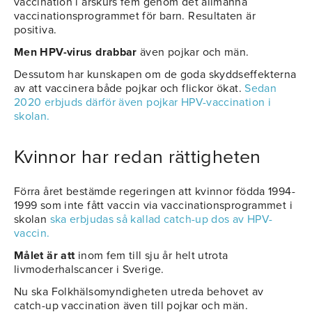
vaccination i årskurs fem genom det allmänna
vaccinationsprogrammet för barn. Resultaten är
positiva.
Men HPV-virus drabbar
även pojkar och män.
Dessutom har kunskapen om de goda skyddseffekterna
av att vaccinera både pojkar och flickor ökat.
Sedan
2020 erbjuds därför även pojkar HPV-vaccination i
skolan.
Kvinnor har redan rättigheten
Förra året bestämde regeringen att kvinnor födda 1994-
1999 som inte fått vaccin via vaccinationsprogrammet i
skolan
ska erbjudas så kallad catch-up dos av HPV-
vaccin.
Målet är att
inom fem till sju år helt utrota
livmoderhalscancer i Sverige.
Nu ska Folkhälsomyndigheten utreda behovet av
catch-up vaccination även till pojkar och män.