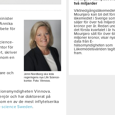
två miljarder
Viktnedgångsläkemedle
Mounjaro kan bli det för
läkemedlet i Sverige so
inister
säljer för över två miljar
 Annika
kronor per år. Redan un
rbete för
det första kvartalet i år h
Mounjaro sålt för över 
miljoner kronor, visar ny
data från E-
cience-
hälsomyndigheten som
ntor för
Läkemedelsvärlden tagit
t, skriver
fram.
genom en
v
bare och
Jenni Nordborg ska leda
.
regeringens nya Life Science-
kontor. Foto: Vinnova.
ationsmyndigheten Vinnova.
njör och har doktorerat på
som en av de mest inflytelserika
e science Sweden
.