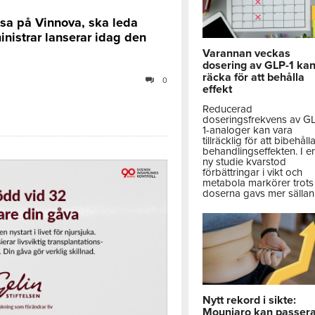
lsa på Vinnova, ska leda
inistrar lanserar idag den
Varannan veckas
dosering av GLP-1 ka
räcka för att behålla
0
effekt
Reducerad
doseringsfrekvens av G
1-analoger kan vara
tillräcklig för att bibehåll
behandlingseffekten. I e
ny studie kvarstod
förbättringar i vikt och
metabola markörer trots 
doserna gavs mer sällan
Nytt rekord i sikte:
Mounjaro kan passer