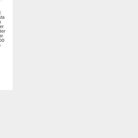
t
sta
m
der
der
ar
600
a