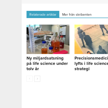
Relaterade artiklar
Mer från skribenten
Ny miljardsatsning
Precisionsmedic
på life science under
lyfts i life scienc
tolv år
strategi