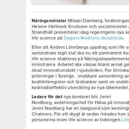
Näringsminister
Mikael Damberg, forskningsm
Helene Hellmark Knutsson och socialminister
Strandhäll presenterar idag regeringens nya a
life science på
Dagens Medicins debattsida
.
Efter att Anders Lönnbergs uppdrag som life s
samordnare tagit slut ska nu ett permanent ko
life science etableras på Näringsdepartemente
ministrarna. Arbetet ska vässas bland annat 
ökad innovationstakt i sjukvården, fler kliniska
prövningar i Sverige, snabbare samordning a
kvalitetsregister och biobanker samt en snab
kostnadseffektiv utveckling av nya läkemedel
Ledare för det
nya kontoret blir Jenni
Nordborg, avdelningschef för Hälsa på innov
Jenni Nordborg har en bakgrund som kemiinge
Chalmers. För ett drygt år sedan listades hon 
personerna inom life science av tidningen
Lif