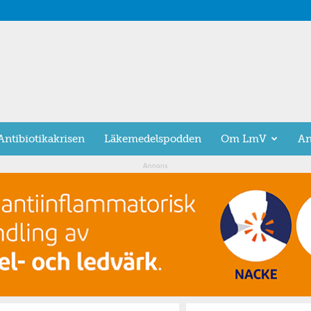
Antibiotikakrisen
Läkemedelspodden
Om LmV
An
Annons