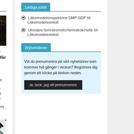
Lediga jobb
Läkemedelsinspektörer GMP-GDP till
Läkemedelsverket
Utredare farmakometri/farmakokinetik till
Läkemedelsverket
Nyhetsbrev
r
 för
Vill du prenumerera på vårt nyhetsbrev som
kommer två gånger i veckan? Registrera dig
genom att klicka på länken nedan.
ar
Ja, tack, jag vill prenumerera.
r
s
å
om