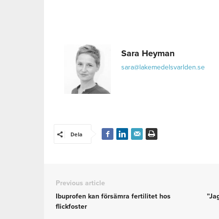
Sara Heyman
sara@lakemedelsvarlden.se
Dela
Previous article
Ibuprofen kan försämra fertilitet hos
”Jag
flickfoster