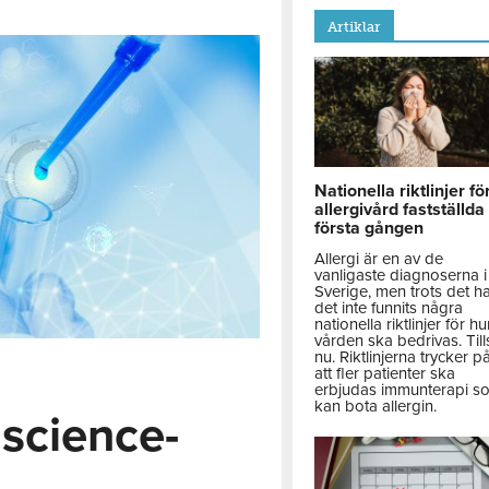
Artiklar
Nationella riktlinjer fö
allergivård fastställda
första gången
Allergi är en av de
vanligaste diagnoserna i
Sverige, men trots det h
det inte funnits några
nationella riktlinjer för hu
vården ska bedrivas. Till
nu. Riktlinjerna trycker p
att fler patienter ska
erbjudas immunterapi s
kan bota allergin.
 science-