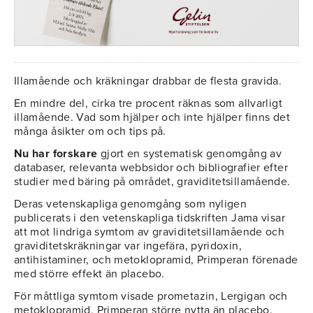
Illamående och kräkningar drabbar de flesta gravida.
En mindre del, cirka tre procent räknas som allvarligt
illamående. Vad som hjälper och inte hjälper finns det
många åsikter om och tips på.
Nu har forskare
gjort en systematisk genomgång av
databaser, relevanta webbsidor och bibliografier efter
studier med bäring på området, graviditetsillamående.
Deras vetenskapliga genomgång som nyligen
publicerats i den vetenskapliga tidskriften Jama visar
att mot lindriga symtom av graviditetsillamående och
graviditetskräkningar var ingefära, pyridoxin,
antihistaminer, och metoklopramid, Primperan förenade
med större effekt än placebo.
För måttliga symtom visade prometazin, Lergigan och
metoklopramid, Primperan större nytta än placebo.