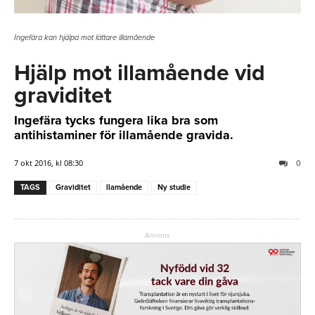
Ingefära kan hjälpa mot lättare illamående
Hjälp mot illamående vid
graviditet
Ingefära tycks fungera lika bra som
antihistaminer för illamående gravida.
7 okt 2016, kl 08:30
0
TAGS
Graviditet
llamående
Ny studie
Annons