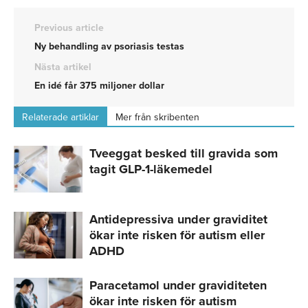
Previous article
Ny behandling av psoriasis testas
Nästa artikel
En idé får 375 miljoner dollar
Relaterade artiklar
Mer från skribenten
Tveeggat besked till gravida som
tagit GLP-1-läkemedel
Antidepressiva under graviditet
ökar inte risken för autism eller
ADHD
Paracetamol under graviditeten
ökar inte risken för autism