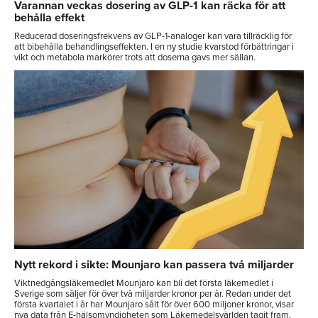
Varannan veckas dosering av GLP-1 kan räcka för att
behålla effekt
Reducerad doseringsfrekvens av GLP-1-analoger kan vara tillräcklig för
att bibehålla behandlingseffekten. I en ny studie kvarstod förbättringar i
vikt och metabola markörer trots att doserna gavs mer sällan.
Nytt rekord i sikte: Mounjaro kan passera två miljarder
Viktnedgångsläkemedlet Mounjaro kan bli det första läkemedlet i
Sverige som säljer för över två miljarder kronor per år. Redan under det
första kvartalet i år har Mounjaro sålt för över 600 miljoner kronor, visar
nya data från E-hälsomyndigheten som Läkemedelsvärlden tagit fram.