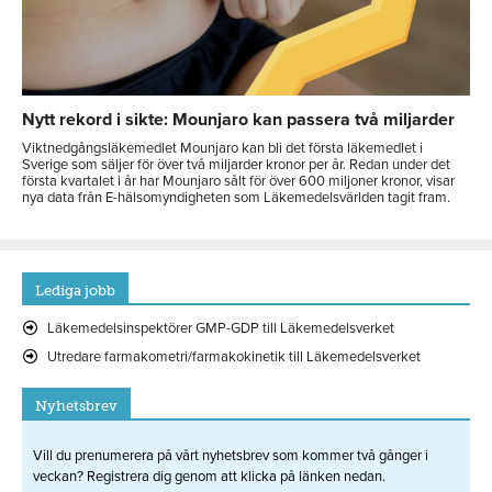
Nytt rekord i sikte: Mounjaro kan passera två miljarder
Viktnedgångsläkemedlet Mounjaro kan bli det första läkemedlet i
Sverige som säljer för över två miljarder kronor per år. Redan under det
första kvartalet i år har Mounjaro sålt för över 600 miljoner kronor, visar
nya data från E-hälsomyndigheten som Läkemedelsvärlden tagit fram.
Lediga jobb
Läkemedelsinspektörer GMP-GDP till Läkemedelsverket
Utredare farmakometri/farmakokinetik till Läkemedelsverket
Nyhetsbrev
Vill du prenumerera på vårt nyhetsbrev som kommer två gånger i
veckan? Registrera dig genom att klicka på länken nedan.