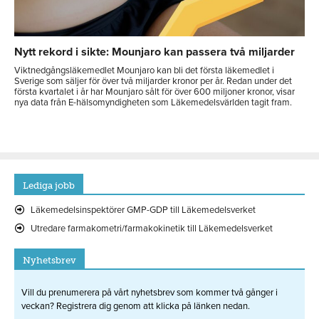
Nytt rekord i sikte: Mounjaro kan passera två miljarder
Viktnedgångsläkemedlet Mounjaro kan bli det första läkemedlet i
Sverige som säljer för över två miljarder kronor per år. Redan under det
första kvartalet i år har Mounjaro sålt för över 600 miljoner kronor, visar
nya data från E-hälsomyndigheten som Läkemedelsvärlden tagit fram.
Lediga jobb
Läkemedelsinspektörer GMP-GDP till Läkemedelsverket
Utredare farmakometri/farmakokinetik till Läkemedelsverket
Nyhetsbrev
Vill du prenumerera på vårt nyhetsbrev som kommer två gånger i
veckan? Registrera dig genom att klicka på länken nedan.