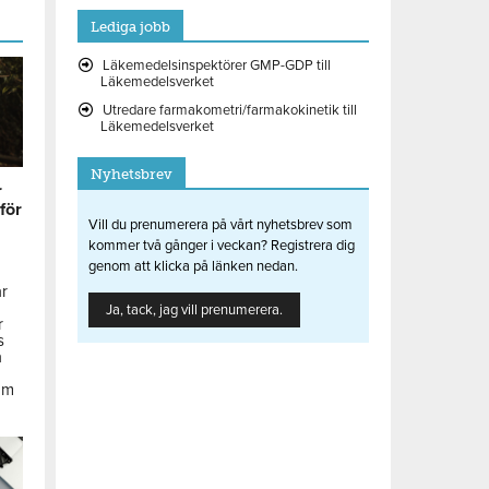
Lediga jobb
Läkemedelsinspektörer GMP-GDP till
Läkemedelsverket
Utredare farmakometri/farmakokinetik till
Läkemedelsverket
Nyhetsbrev
r
 för
Vill du prenumerera på vårt nyhetsbrev som
kommer två gånger i veckan? Registrera dig
genom att klicka på länken nedan.
ar
Ja, tack, jag vill prenumerera.
r
s
å
om