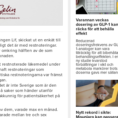
Varannan veckas
dosering av GLP-1 ka
räcka för att behålla
effekt
gen Lif, skickat ut en enkät till
Reducerad
doseringsfrekvens av G
ligt det är med restnoteringar.
1-analoger kan vara
är omkring hälften av de som
tillräcklig för att bibehåll
rknaden.
behandlingseffekten. I e
ny studie kvarstod
ft restnoterade läkemedel under
förbättringar i vikt och
metabola markörer trots 
haft restnoteringar som
doserna gavs mer sällan
tiska restnoteringarna var främst
gan.
det är inte Sverige som är den
å saker som händer utanför
akkunnig för patientsäkerhet på
m av dem, varade max en månad.
Nytt rekord i sikte:
varade mellan tre och sex
Mounjaro kan passer