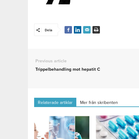
Dela
Previous article
Trippelbehandling mot hepatit C
Relaterade artiklar
Mer från skribenten