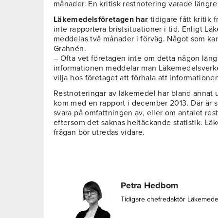
månader. En kritisk restnotering varade längr
Läkemedelsföretagen har
tidigare fått kritik 
inte rapportera bristsituationer i tid. Enligt L
meddelas två månader i förväg. Något som kan 
Grahnén.
– Ofta vet företagen inte om detta någon längr
informationen meddelar man Läkemedelsverket
vilja hos företaget att förhala att information
Restnoteringar av läkemedel har bland annat 
kom med en rapport i december 2013. Där är slu
svara på omfattningen av, eller om antalet res
eftersom det saknas heltäckande statistik. Lä
frågan bör utredas vidare.
Petra Hedbom
Tidigare chefredaktör Läkemede