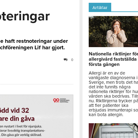
Artiklar
oteringar
e haft restnoteringar under
hföreningen Lif har gjort.
Nationella riktlinjer fö
allergivård fastställda
0
första gången
Allergi är en av de
vanligaste diagnoserna i
Sverige, men trots det h
det inte funnits några
nationella riktlinjer för hu
vården ska bedrivas. Till
nu. Riktlinjerna trycker p
att fler patienter ska
erbjudas immunterapi s
kan bota allergin.