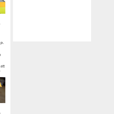
n
LP-
a
n
att
.
a