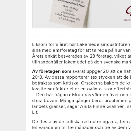
Liksom förra året har Läkemedelsindustriförenin
sina medlemsföretag för att ta reda på hur van
Årets enkät besvarades av 28 företag, vilket 
tillhandahåller läkemedel på den svenska ma
Av företagen som
svarat uppger 20 att de ha
2013. Av dessa rapporterar sex stycken att de 
betraktas som kritiska. Orsakerna bakom de kri
kvalitetsdefekter eller en oväntat stor efterfrå
– Den här frågan diskuteras världen över och 
stora boven. Många gånger beror problemen p
landets gränser, säger Anita Finné Grahnén, s
Lif.
De flesta av de kritiska restnoteringarna, fe
En varade en till tre månader och tre av dem 