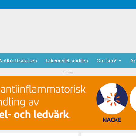
Antibiotikakrisen
Läkemedelspodden
Om LmV
An
Annons