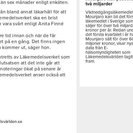
e än sex månader enligt enkäten.
två miljarder
från bland annat läkarhåll för att
Viktnedgångsläkemedle
Mounjaro kan bli det för
äkemedelsverket ska en brist
läkemedlet i Sverige so
vara svårt enligt Anita Finné
säljer för över två miljar
kronor per år. Redan un
det första kvartalet i år h
e tid innan och när de får
Mounjaro sålt för över 
 på en gång. Det finns ingen
miljoner kronor, visar ny
en kommer ut, säger hon.
data från E-
hälsomyndigheten som
Läkemedelsvärlden tagit
utretts av Läkemedelsverket som
fram.
tsatsen att det inte går att
tnoteringar ökat på senare år
kemedelsverket anser också att
lsvärlden.se