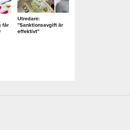
Utredare:
 får
”Sanktionsavgift är
r
effektivt”