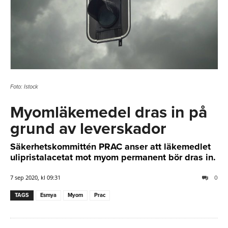
Foto: Istock
Myomläkemedel dras in på
grund av leverskador
Säkerhetskommittén PRAC anser att läkemedlet
ulipristalacetat mot myom permanent bör dras in.
7 sep 2020, kl 09:31
0
TAGS
Esmya
Myom
Prac