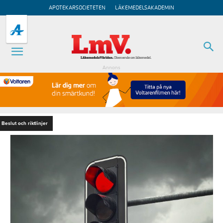
APOTEKARSOCIETETEN
LÄKEMEDELSAKADEMIN
Annons
Beslut och riktlinjer