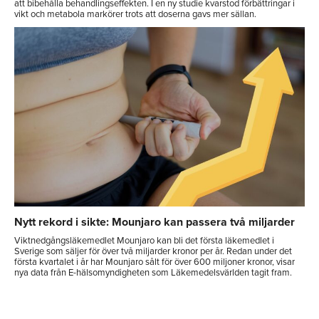
att bibehålla behandlingseffekten. I en ny studie kvarstod förbättringar i
vikt och metabola markörer trots att doserna gavs mer sällan.
Nytt rekord i sikte: Mounjaro kan passera två miljarder
Viktnedgångsläkemedlet Mounjaro kan bli det första läkemedlet i
Sverige som säljer för över två miljarder kronor per år. Redan under det
första kvartalet i år har Mounjaro sålt för över 600 miljoner kronor, visar
nya data från E-hälsomyndigheten som Läkemedelsvärlden tagit fram.