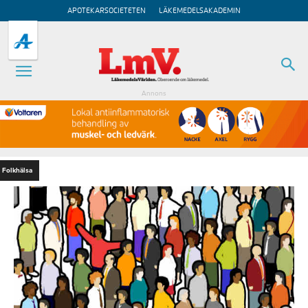
APOTEKARSOCIETETEN
LÄKEMEDELSAKADEMIN
Annons
Folkhälsa