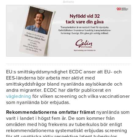
Annons
EU:s smittskyddsmyndighet ECDC anser att EU- och
EES-länderna bör arbeta mer aktivt med
smittskyddsfrågor bland nyanlända asylsökande och
andra migranter. ECDC har därför publicerat en
vägledning
för vilken screening och vilka vaccinationer
som nyanlända bör erbjudas.
Rekommendationerna omfattar främst
nyanlända som
varit i landet i högst fem år. De som kommer från
områden med hög frekvens av tuberkulos bör enligt
rekommendationerna systematiskt erbjudas screening
för att upptäcka aktiv respektive latent tuberkulos.