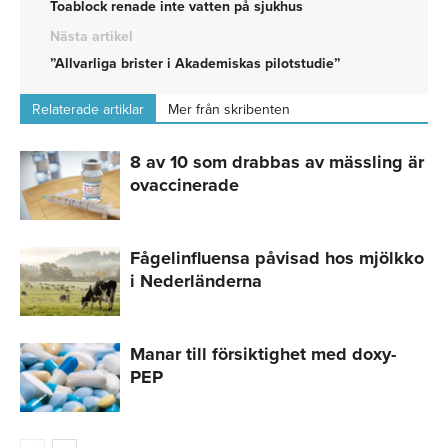
Toablock renade inte vatten på sjukhus
Nästa artikel
”Allvarliga brister i Akademiskas pilotstudie”
Relaterade artiklar
Mer från skribenten
8 av 10 som drabbas av mässling är
ovaccinerade
Fågelinfluensa påvisad hos mjölkko
i Nederländerna
Manar till försiktighet med doxy-
PEP