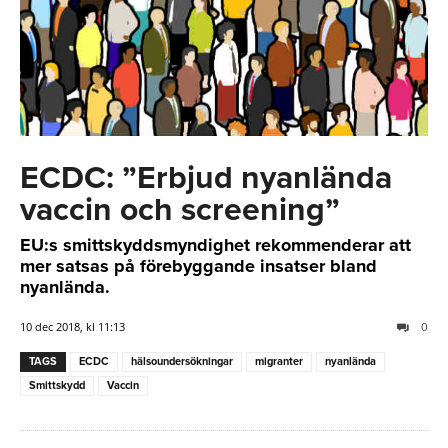
ECDC: ”Erbjud nyanlända
vaccin och screening”
EU:s smittskyddsmyndighet rekommenderar att
mer satsas på förebyggande insatser bland
nyanlända.
10 dec 2018, kl 11:13
0
TAGS
ECDC
hälsoundersökningar
migranter
nyanlända
Smittskydd
Vaccin