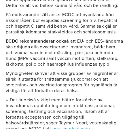
Detta för att vid behov kunna få vård och behandling.
På motsvarande sätt anser ECDC att nyanlända från
riskområden bör erbjudas screening för hiv, hepatit B
och hepatit C samt vid behov vård. Samma sak gäller
parasitsjukdomarna starkyloidas och schistosomiasis.
ECDC rekommenderar också
att EU- och EES-länderna
ska erbjuda alla ovaccinerade invandrare, både barn
och vuxna, vaccin mot mässling, påssjuka och röda
hund (MPR-vaccin) samt vaccin mot difteri, stelkramp,
kikhosta, polio och haemophilus influenzae typ b.
Myndigheten skriver att vissa grupper av migranter är
särskilt utsatta för smittsamma sjukdomar och att
screening- och vaccinationsprogram för nyanlända är
viktiga för att förbättra deras hälsa.
– Det är också viktigt med bättre förståelse av
invandrarnas uppfattningar om infektionssjukdomar,
screening, testning och vaccination, liksom att är
förbättra acceptansen och tillgång till
hälsovårdstjänster, säger Teymur Noori, vetenskaplig
expert hos ECDC i ett
pressmeddelande
.