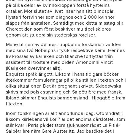
på olika delar av kvinnokroppen förstå hysterins
orsaker. Mot slutet av livet inser han sitt blindspår.
Hysteri försvinner som diagnos och 2 000 kvinnor
släpps från anstalten. Samtidigt med detta misstag blir
Charcot den som först beskriver multipel skleros
genom att studera sin städerskas rörelser.
Marie blir en av de mest uppburna forskarna i världen
med sina två Nobelpris i fysik respektive kemi. Hennes
liv krossas av kärleken och Blanche förflyttas från
assistent till tröstare med orden Amor omni vincit
(Kärleken övervinner allt).
Enquists språk är gott. Liksom i hans tidigare böcker
återkommer formuleringar på olika ställen i texten och i
olika situationer. Det är pregnant skrivet, Sklodowska
skrivs med polsk stavning och Salpêtrière med fransk.
Ibland skimrar Enquists barndomsland i Hjoggböle fram
i texten.
Inom forskningen är allt annorlunda idag. Oförändrat ?
liksom kärlekens villkor ? är det enorma dårslottet, som
står kvar i Paris på det stora sjukhusområdet La Pitié-
Salpêtrière nära Gare Austerlitz. Jag besökte det i