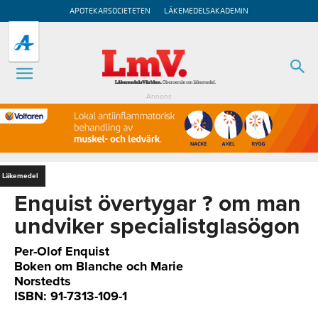
APOTEKARSOCIETETEN
LÄKEMEDELSAKADEMIN
Annons
Läkemedel
Enquist övertygar ? om man
undviker specialistglasögon
Per-Olof Enquist
Boken om Blanche och Marie
Norstedts
ISBN: 91-7313-109-1