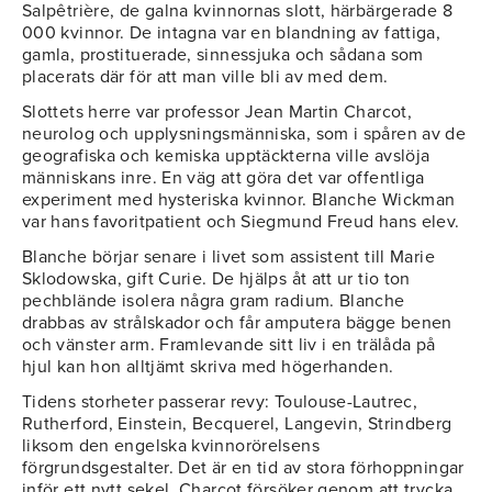
Salpêtrière, de galna kvinnornas slott, härbärgerade 8
000 kvinnor. De intagna var en blandning av fattiga,
gamla, prostituerade, sinnessjuka och sådana som
placerats där för att man ville bli av med dem.
Slottets herre var professor Jean Martin Charcot,
neurolog och upplysningsmänniska, som i spåren av de
geografiska och kemiska upptäckterna ville avslöja
människans inre. En väg att göra det var offentliga
experiment med hysteriska kvinnor. Blanche Wickman
var hans favoritpatient och Siegmund Freud hans elev.
Blanche börjar senare i livet som assistent till Marie
Sklodowska, gift Curie. De hjälps åt att ur tio ton
pechblände isolera några gram radium. Blanche
drabbas av strålskador och får amputera bägge benen
och vänster arm. Framlevande sitt liv i en trälåda på
hjul kan hon alltjämt skriva med högerhanden.
Tidens storheter passerar revy: Toulouse-Lautrec,
Rutherford, Einstein, Becquerel, Langevin, Strindberg
liksom den engelska kvinnorörelsens
förgrundsgestalter. Det är en tid av stora förhoppningar
inför ett nytt sekel. Charcot försöker genom att trycka