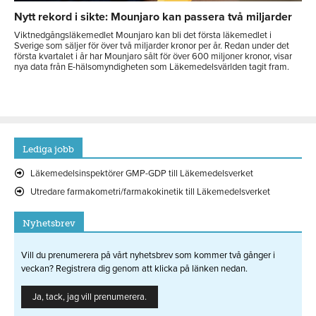
Nytt rekord i sikte: Mounjaro kan passera två miljarder
Viktnedgångsläkemedlet Mounjaro kan bli det första läkemedlet i
Sverige som säljer för över två miljarder kronor per år. Redan under det
första kvartalet i år har Mounjaro sålt för över 600 miljoner kronor, visar
nya data från E-hälsomyndigheten som Läkemedelsvärlden tagit fram.
Lediga jobb
Läkemedelsinspektörer GMP-GDP till Läkemedelsverket
Utredare farmakometri/farmakokinetik till Läkemedelsverket
Nyhetsbrev
Vill du prenumerera på vårt nyhetsbrev som kommer två gånger i
veckan? Registrera dig genom att klicka på länken nedan.
Ja, tack, jag vill prenumerera.