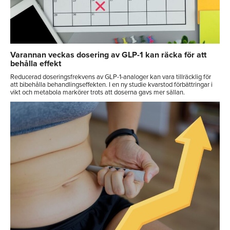
Varannan veckas dosering av GLP-1 kan räcka för att
behålla effekt
Reducerad doseringsfrekvens av GLP-1-analoger kan vara tillräcklig för
att bibehålla behandlingseffekten. I en ny studie kvarstod förbättringar i
vikt och metabola markörer trots att doserna gavs mer sällan.