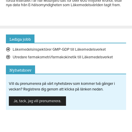
första kvartalet i år har Mounjaro sålt för över 600 miljoner kronor, visar
nya data från E-hälsomyndigheten som Läkemedelsvärlden tagit fram.
Lediga jobb
Läkemedelsinspektörer GMP-GDP till Läkemedelsverket
Utredare farmakometri/farmakokinetik till Läkemedelsverket
Nyhetsbrev
Vill du prenumerera på vårt nyhetsbrev som kommer två gånger i
veckan? Registrera dig genom att klicka på länken nedan.
Ja, tack, jag vill prenumerera.