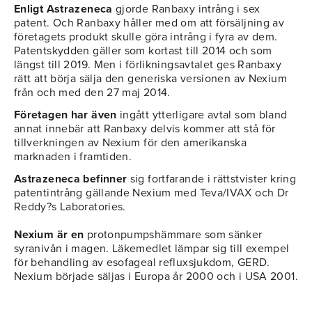
Enligt Astrazeneca
gjorde Ranbaxy intrång i sex
patent. Och Ranbaxy håller med om att försäljning av
företagets produkt skulle göra intrång i fyra av dem.
Patentskydden gäller som kortast till 2014 och som
längst till 2019. Men i förlikningsavtalet ges Ranbaxy
rätt att börja sälja den generiska versionen av Nexium
från och med den 27 maj 2014.
Företagen har även
ingått ytterligare avtal som bland
annat innebär att Ranbaxy delvis kommer att stå för
tillverkningen av Nexium för den amerikanska
marknaden i framtiden.
Astrazeneca befinner
sig fortfarande i rättstvister kring
patentintrång gällande Nexium med Teva/IVAX och Dr
Reddy?s Laboratories.
Nexium är en
protonpumpshämmare som sänker
syranivån i magen. Läkemedlet lämpar sig till exempel
för behandling av esofageal refluxsjukdom, GERD.
Nexium började säljas i Europa år 2000 och i USA 2001.