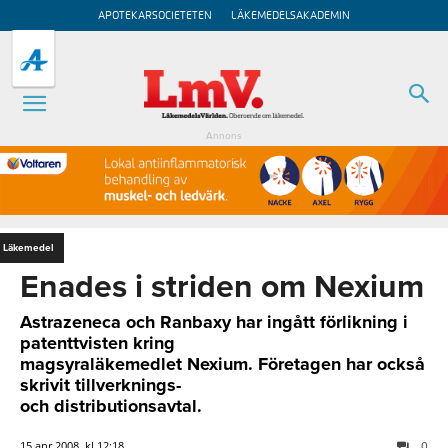
APOTEKARSOCIETETEN
LÄKEMEDELSAKADEMIN
Annons
Läkemedel
Enades i striden om Nexium
Astrazeneca och Ranbaxy har ingått förlikning i
patenttvisten kring
magsyraläkemedlet Nexium. Företagen har också
skrivit tillverknings-
och distributionsavtal.
15 apr 2008, kl 12:18
0