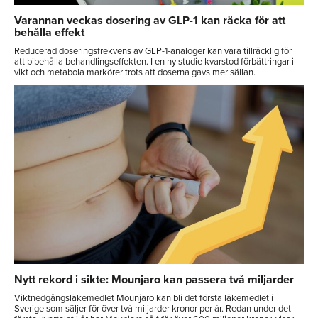
Varannan veckas dosering av GLP-1 kan räcka för att
behålla effekt
Reducerad doseringsfrekvens av GLP-1-analoger kan vara tillräcklig för
att bibehålla behandlingseffekten. I en ny studie kvarstod förbättringar i
vikt och metabola markörer trots att doserna gavs mer sällan.
Nytt rekord i sikte: Mounjaro kan passera två miljarder
Viktnedgångsläkemedlet Mounjaro kan bli det första läkemedlet i
Sverige som säljer för över två miljarder kronor per år. Redan under det