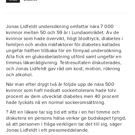
Jonas Lidfeldt undersökning omfattar nära 7 000
kvinnor mellan 50 och 59 år i Lundaområdet. Av de
kvinnor som hade övervikt, högt blodtryck, diabetes i
familjen och andra riskfaktorer för diabetes kallades
ungefär hälften tillbaka för en förnyad undersökning.
Alla fick en glukosbelastning utförd samt ungefär en
timmas läkarrådgivning. Testresultaten diskuterades,
och Jonas Lidfeldt gav råd om kost, motion, rökning
och alkohol.
När man efter drygt två år följde upp de nära 500
kvinnor som haft nedsatt sockertolerans hade tolv
procent av dem utvecklat diabetes men 40 procent
hade lyckats nå en normal sockeromsättning.
? Att en läkare tar sig tid att sitta i en hel timme och
diskutera en persons hälsa verkar ge budskapet tyngd,
så att personen i fråga verkligen tar det till sig, säger
Jonas Lidfeldt i ett pressmeddelande.