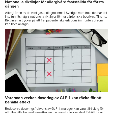
Nationella riktlinjer för allergivård fastställda för första
gången
Allergi är en av de vanligaste diagnoserna i Sverige, men trots det har det
inte funnits några nationella riktlinjer för hur vården ska bedrivas. Tills nu.
Riktlinjerna trycker på att fler patienter ska erbjudas immunterapi som
kan bota allergin.
Varannan veckas dosering av GLP-1 kan räcka för att
behålla effekt
Reducerad doseringsfrekvens av GLP-1-analoger kan vara tillräcklig för
att bibehålla behandlingseffekten. I en ny studie kvarstod förbättringar i