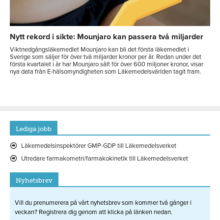
Nytt rekord i sikte: Mounjaro kan passera två miljarder
Viktnedgångsläkemedlet Mounjaro kan bli det första läkemedlet i
Sverige som säljer för över två miljarder kronor per år. Redan under det
första kvartalet i år har Mounjaro sålt för över 600 miljoner kronor, visar
nya data från E-hälsomyndigheten som Läkemedelsvärlden tagit fram.
Lediga jobb
Läkemedelsinspektörer GMP-GDP till Läkemedelsverket
Utredare farmakometri/farmakokinetik till Läkemedelsverket
Nyhetsbrev
Vill du prenumerera på vårt nyhetsbrev som kommer två gånger i
veckan? Registrera dig genom att klicka på länken nedan.