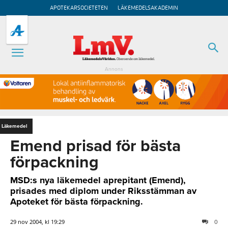
APOTEKARSOCIETETEN
LÄKEMEDELSAKADEMIN
Annons
Läkemedel
Emend prisad för bästa
förpackning
MSD:s nya läkemedel aprepitant (Emend),
prisades med diplom under Riksstämman av
Apoteket för bästa förpackning.
29 nov 2004, kl 19:29
0