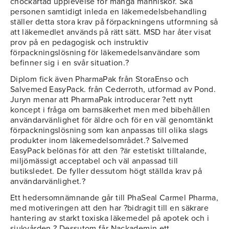
chockartad upplevelse för många människor. Ska
personen samtidigt inleda en läkemedelsbehandling
ställer detta stora krav på förpackningens utformning så
att läkemedlet används på rätt sätt. MSD har åter visat
prov på en pedagogisk och instruktiv
förpackningslösning för läkemedelsanvändare som
befinner sig i en svår situation.?
Diplom fick även PharmaPak från StoraEnso och
Salvemed EasyPack. från Cederroth, utformad av Pond.
Juryn menar att PharmaPak introducerar ?ett nytt
koncept i fråga om barnsäkerhet men med bibehållen
användarvänlighet för äldre och för en väl genomtänkt
förpackningslösning som kan anpassas till olika slags
produkter inom läkemedelsområdet.? Salvemed
EasyPack belönas för att den ?är estetiskt tilltalande,
miljömässigt acceptabel och väl anpassad till
butiksledet. De fyller dessutom högt ställda krav på
användarvänlighet.?
Ett hedersomnämnande går till PhaSeal Carmel Pharma,
med motiveringen att den har ?bidragit till en säkrare
hantering av starkt toxiska läkemedel på apotek och i
sjukvården.? Dessutom får Nackademin ett