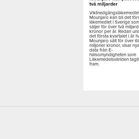
två miljarder
Viktnedgångsläkemedle
Mounjaro kan bli det för
läkemedlet i Sverige so
säljer för över två miljar
kronor per år. Redan un
det första kvartalet i år h
Mounjaro sålt för över 
miljoner kronor, visar ny
data från E-
hälsomyndigheten som
Läkemedelsvärlden tagit
fram.