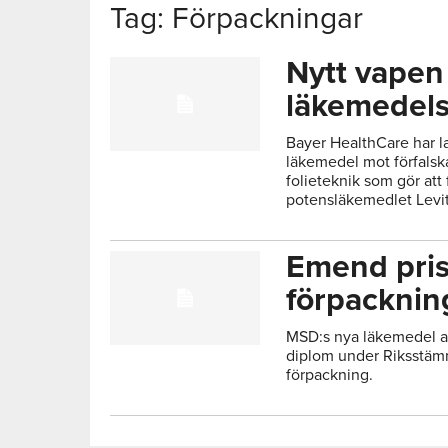
Tag: Förpackningar
Nytt vapen
läkemedels
Bayer HealthCare har lan
läkemedel mot förfalsk
folieteknik som gör att
potensläkemedlet Levitr
Emend pris
förpacknin
MSD:s nya läkemedel a
diplom under Riksstäm
förpackning.