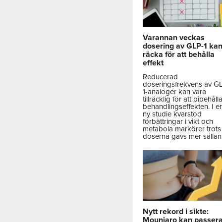
Varannan veckas
dosering av GLP-1 ka
räcka för att behålla
effekt
Reducerad
doseringsfrekvens av G
1-analoger kan vara
tillräcklig för att bibehåll
behandlingseffekten. I e
ny studie kvarstod
förbättringar i vikt och
metabola markörer trots 
doserna gavs mer sällan
Nytt rekord i sikte:
Mounjaro kan passer