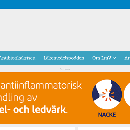
Antibiotikakrisen
Läkemedelspodden
Om LmV
An
Annons