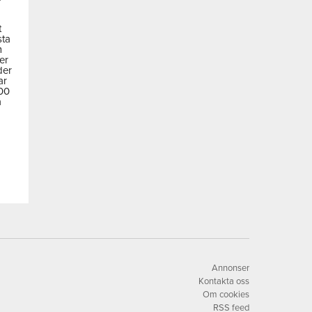
t
sta
m
der
der
ar
600
a
Annonser
Kontakta oss
Om cookies
RSS feed