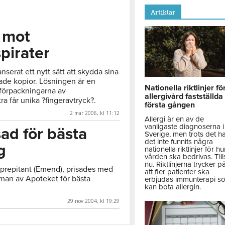
Artiklar
 mot
pirater
serat ett nytt sätt att skydda sina
ade kopior. Lösningen är en
Nationella riktlinjer fö
 förpackningarna av
allergivård fastställda
a får unika ?fingeravtryck?.
första gången
2 mar 2006, kl 11:12
Allergi är en av de
vanligaste diagnoserna i
ad för bästa
Sverige, men trots det h
det inte funnits några
g
nationella riktlinjer för hu
vården ska bedrivas. Till
nu. Riktlinjerna trycker p
prepitant (Emend), prisades med
att fler patienter ska
man av Apoteket för bästa
erbjudas immunterapi s
kan bota allergin.
29 nov 2004, kl 19:29