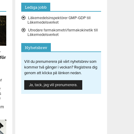
Lediga jobb
Läkemedelsinspektörer GMP-GDP till
Läkemedelsverket
Utredare farmakometri/farmakokinetik till
Läkemedelsverket
Nyhetsbrev
r
 för
Vill du prenumerera på vårt nyhetsbrev som
kommer två gånger i veckan? Registrera dig
genom att klicka på länken nedan.
ar
Ja, tack, jag vill prenumerera.
r
s
å
om