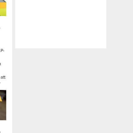
n
LP-
a
n
att
.
a